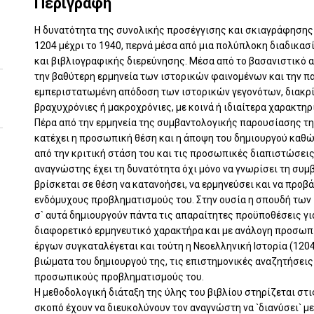
Περιγραφή
Η δυνατότητα της συνολικής προσέγγισης και σκιαγράφησης 
1204 μέχρι το 1940, περνά μέσα από μια πολύπλοκη διαδικασ
και βιβλιογραφικής διερεύνησης. Μέσα από το βασανιστικό 
την βαθύτερη ερμηνεία των ιστορικών φαινομένων και την π
εμπεριστατωμένη απόδοση των ιστορικών γεγονότων, διακρί
βραχυχρόνιες ή μακροχρόνιες, με κοινά ή ιδιαίτερα χαρακτηρ
Πέρα από την ερμηνεία της συμβαντολογικής παρουσίασης τη
κατέχει η προσωπική θέση και η άποψη του δημιουργού καθώ
από την κριτική στάση του και τις προσωπικές διαπιστώσεις
αναγνώστης έχει τη δυνατότητα όχι μόνο να γνωρίσει τη συμ
βρίσκεται σε θέση να κατανοήσει, να ερμηνεύσει και να προ
ενδόμυχους προβληματισμούς του. Στην ουσία η σπουδή των 
σ` αυτά δημιουργούν πάντα τις απαραίτητες προϋποθέσεις 
διαφορετικό ερμηνευτικό χαρακτήρα και με ανάλογη προσωπ
έργων συγκαταλέγεται και τούτη η Νεοελληνική Ιστορία (1204
βιώματα του δημιουργού της, τις επιστημονικές αναζητήσεις
προσωπικούς προβληματισμούς του.
Η μεθοδολογική διάταξη της ύλης του βιβλίου στηρίζεται στι
σκοπό έχουν να διευκολύνουν τον αναγνώστη να `διανύσει` μ