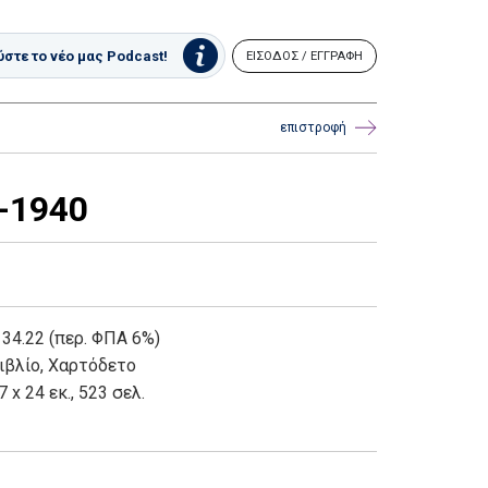
στε το νέο μας Podcast!
ΕΙΣΟΔΟΣ / ΕΓΓΡΑΦΗ
επιστροφή
-1940
 34.22 (περ. ΦΠΑ 6%)
ιβλίο
,
Χαρτόδετο
7 x 24 εκ., 523 σελ.