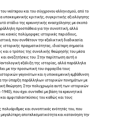
του νεότερου και του σύγχρονου ελληνισμού, από το
ία υποκειμενικής κριτικής, συγκριτικής αξιολόγησης
αυτό στάδιο της ερευνητικής ενασχόλησης με σκοπό
αράλληλη προσπάθεια για την συνοπτική, αλλά
νει κανείς πολύμορφες ιστορικές περιόδους,
ιστικά, που συνθέτουν την εξελικτική διαδικασία.
ς ιστορικής πραγματικότητας, ιδιαίτερη σημασία
ς και ο τρόπος της συνολικής θεώρησής του μέσα
 και αναζητήσεις του. Στην περίπτωση αυτή ο
βαντολογική εξέλιξη της ιστορίας, αλλά παράλληλα
βάλει με την προσωπική του σφραγίδα τους
ιστορικών γεγονότων και η υποκειμενική εμβάθυνση
για την ύπαρξη παράλληλων ιστορικών πονημάτων με
ική θεώρηση. Στην πολυχρωμία αυτή των ιστορικών
-1940), που έχει συντεθεί με βάση τα ερευνητικά
 και αμφιταλαντεύσεις του καθώς και τους
ς πολυάριθμες και συνοπτικές ενότητές του, που
ε μεγαλύτερη αποτελεσματικότητα και κατανόηση την