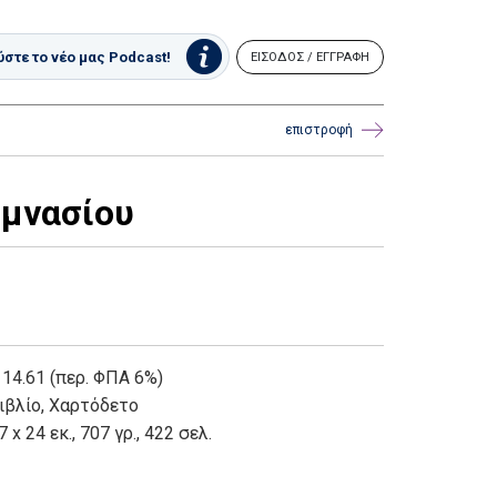
στε το νέο μας Podcast!
ΕΙΣΟΔΟΣ / ΕΓΓΡΑΦΗ
επιστροφή
υμνασίου
 14.61 (περ. ΦΠΑ 6%)
ιβλίο
,
Χαρτόδετο
7 x 24 εκ., 707 γρ., 422 σελ.