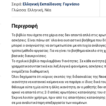
Σειρά:
Ελληνική Εκπαίδευση: Γυμνάσιο
Γλώσσα:
Ελληνική, Νέα
Περιγραφή
Το βιβλίο που έχετε στα χέρια σας δεν απαντά απλά στις ερω
ασκήσεις. Είναι πάνω απ` όλα ένα ουσιαστικό βοήθημα που δίν
μπορεί ο αναγνώστης να αντιμετωπίσει με επιτυχία ανάλογες 
τρόπο/μέθοδο εργασίας. Για να γίνει το βοήθημα εύκολο στη 
βασικές διευκρινίσεις.
Το σχολικό βιβλίο περιλαμβάνει 9 ενότητες. Σε κάθε ενότητα
γραμματικοσυντακτικά και λεξιλογικά φαινόμενα, ασκήσεις 
ονομάζεται διαθεματική.
Όλοι δεχόμαστε ότι κύριος σκοπός της διδασκαλίας της Νεο
ικανότητα να κατανοεί κείμενα και να παράγει ο ίδιος δικά το
θέλουμε ούτε η μία ούτε η άλλη ικανότητα, αν ο μαθητής δεν 
αρκεί να απαντά στις 2-3 απλές ερωτήσεις κατανόησης του σ
Έκρινα λοιπόν χρήσιμο, πριν από τις απαντήσεις κατανόησης
σε μια αναλυτικότερη επεξεργασία των κειμένων.