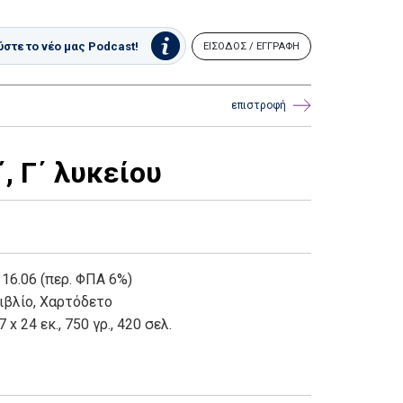
στε το νέο μας Podcast!
ΕΙΣΟΔΟΣ / ΕΓΓΡΑΦΗ
επιστροφή
, Γ΄ λυκείου
 16.06 (περ. ΦΠΑ 6%)
ιβλίο
,
Χαρτόδετο
7 x 24 εκ., 750 γρ., 420 σελ.