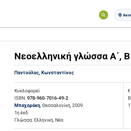
Ακού
Νεοελληνική γλώσσα Α΄, Β΄
Παντούλας, Κωνσταντίνος
Κυκλοφορεί
€
ISBN:
978-960-7016-49-2
Β
Μπαχαράκη
, Θεσσαλονίκη
, 2009
1
1η έκδ.
Γλώσσα:
Ελληνική, Νέα