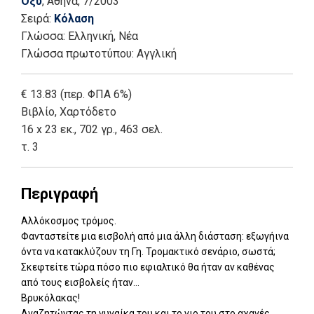
Οξύ
, Αθήνα
, 7/2003
Σειρά:
Κόλαση
Γλώσσα:
Ελληνική, Νέα
Γλώσσα πρωτοτύπου: Αγγλική
€ 13.83 (περ. ΦΠΑ 6%)
Βιβλίο
,
Χαρτόδετο
16 x 23 εκ., 702 γρ., 463 σελ.
τ. 3
Περιγραφή
Αλλόκοσμος τρόμος.
Φανταστείτε μια εισβολή από μια άλλη διάσταση: εξωγήινα
όντα να κατακλύζουν τη Γη. Τρομακτικό σενάριο, σωστά;
Σκεφτείτε τώρα πόσο πιο εφιαλτικό θα ήταν αν καθένας
από τους εισβολείς ήταν...
Βρυκόλακας!
Αναζητώντας τη γυναίκα του και το γιο του στο αχανές