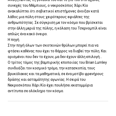
συνεχές του Μέμπιους, ο νεκροσκόπος Χάρι Κίο
ανακαλύπτει ότι σοβιετικοί επιστήμονες άνοιξαν κατά
λάθος μια πύλη στους χειρότερους εφιάλτες της
ανθρωπότητας. Σε σύγκριση με τον κόσμο που βρίσκεται
στην άλλη μεριά της πύλης, η κόλαση του Τσερνομπίλ είναι
απλώς ένα κακό όνειρο.
Η πηγή.
Στην πηγή όλων των σκοτεινών θρύλων μπορεί πια να
φτάσει καθένας που έχει το θάρρος να διαβεί την πύλη. Και
ορισμένοι που δεν το έχουν, μα δεν έχουν άλλη επιλογή...
Ο τρίτος τόμος της βαμπιρικής εποποιίας του Brian Lumley
συνδυάζει τον κοσμικό τρόμο, την κατασκοπία, τους
βρυκόλακες και τα μαθηματικά, σε ένα μοτίβο φρενήρους
δράσης και ασταμάτητης αγωνίας. Η σειρά του
Νεκροσκόπου Χάρι Κίο έχει πουλήσει εκατομμύρια
αντίτυπα σε ολόκληρο τον κόσμο.
Add: 2014-01-01 00:00:00 - Upd: 2021-03-17 18:27:12