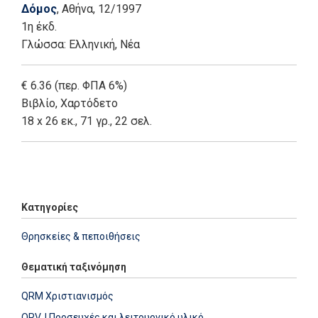
Δόμος
, Αθήνα
, 12/1997
1η έκδ.
Γλώσσα:
Ελληνική, Νέα
€ 6.36 (περ. ΦΠΑ 6%)
Βιβλίο
,
Χαρτόδετο
18 x 26 εκ., 71 γρ., 22 σελ.
Add: 2014-01-01 00:00:00 - Upd: 2025-05-19 15:39:12
Κατηγορίες
Θρησκείες & πεποιθήσεις
Θεματική ταξινόμηση
QRM Χριστιανισμός
QRVJ Προσευχές και λειτουργικό υλικό