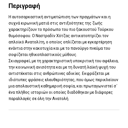
Περιγραφή
Η αυτοσαρκαστική αντιμετώπιση των πραγμάτων και η
συχνά ειρωνική ματιά στις αντιξοότητες της ζωής
χαρακτηρίζουν το πρόσωπο του πιο ξακουστού Τούρκου
θυμόσοφου. Ο Ναστραδίν Χότζας αντικατοπτρίζει τον
απλοϊκό Ανατολίτη, ο οποίος οπλίζεται με εγκαρτέρηση
ενάντια στην κακοτυχία και με το πανούργο πνεύμα του
σοφίζεται ηθικοπλαστικούς μύθους.
Σκιαγραφεί, με τη χαρακτηριστική υποκριτική του αφέλεια,
την κοινωνική ανισότητα και με τη δυνατή λαϊκή ψυχή του
αντιστέκεται στις ανθρώπινες αδικίες. Εκφράζεται με
ιδιότυπες φράσεις ελευθεριότητας, που όμως περικλείουν
μια απολαυστική καθημερινή σοφία, και πρωταγωνιστεί σ`
ένα πλήθος ιστοριών οι οποίες διαδόθηκαν με διάφορες
παραλλαγές σε όλη την Ανατολή.
Add: 2014-01-01 00:00:00 - Upd: 2022-09-15 11:44:41