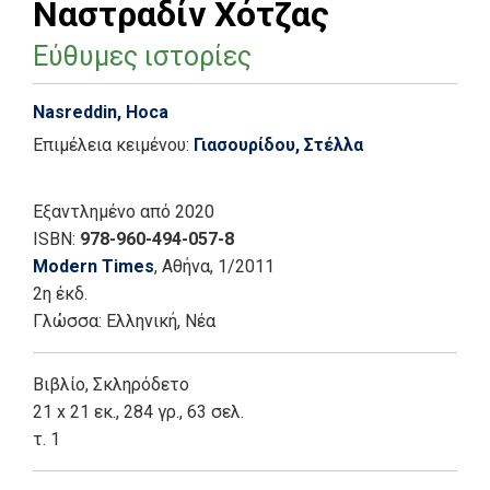
Ναστραδίν Χότζας
Εύθυμες ιστορίες
Nasreddin, Hoca
Επιμέλεια κειμένου:
Γιασουρίδου, Στέλλα
Εξαντλημένο
από 2020
ISBN:
978-960-494-057-8
Modern Times
, Αθήνα
, 1/2011
2η έκδ.
Γλώσσα:
Ελληνική, Νέα
Βιβλίο
,
Σκληρόδετο
21 x 21 εκ., 284 γρ., 63 σελ.
τ. 1