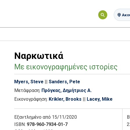
Ακού
Ναρκωτικά
Με εικονογραφημένες ιστορίες
Myers, Steve
||
Sanders, Pete
Μετάφραση:
Πρόγκας, Δημήτριος Α.
Εικονογράφηση:
Krikler, Brooks
||
Lacey, Mike
Εξαντλημένο
από 15/11/2020
Β
ISBN:
978-960-7934-01-7
2