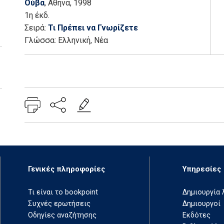
Ούβα
, Αθήνα
, 1998
1η έκδ.
Σειρά:
Τι Πρέπει να Γνωρίζετε
Γλώσσα:
Ελληνική, Νέα
Add: 2014-01-01 00:00:00 - Upd: 2021-03-17 18:21:13
Γενικές πληροφορίες
Υπηρεσίες
Τι είναι το bookpoint
Δημιουργία
Συχνές ερωτήσεις
Δημιουργοί
Οδηγίες αναζήτησης
Εκδότες