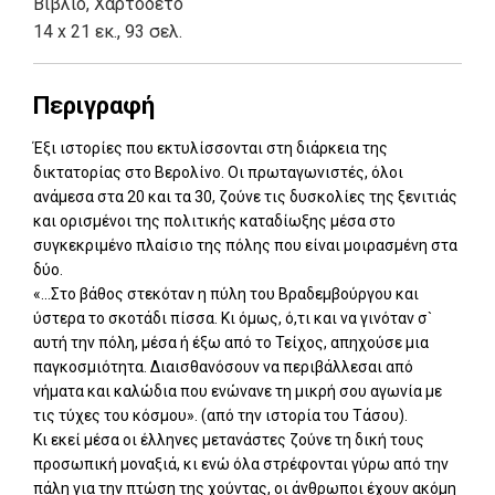
Βιβλίο
,
Χαρτόδετο
14 x 21 εκ., 93 σελ.
Περιγραφή
Έξι ιστορίες που εκτυλίσσονται στη διάρκεια της
δικτατορίας στο Βερολίνο. Οι πρωταγωνιστές, όλοι
ανάμεσα στα 20 και τα 30, ζούνε τις δυσκολίες της ξενιτιάς
και ορισμένοι της πολιτικής καταδίωξης μέσα στο
συγκεκριμένο πλαίσιο της πόλης που είναι μοιρασμένη στα
δύο.
«...Στο βάθος στεκόταν η πύλη του Βραδεμβούργου και
ύστερα το σκοτάδι πίσσα. Κι όμως, ό,τι και να γινόταν σ`
αυτή την πόλη, μέσα ή έξω από το Τείχος, απηχούσε μια
παγκοσμιότητα. Διαισθανόσουν να περιβάλλεσαι από
νήματα και καλώδια που ενώνανε τη μικρή σου αγωνία με
τις τύχες του κόσμου». (από την ιστορία του Τάσου).
Κι εκεί μέσα οι έλληνες μετανάστες ζούνε τη δική τους
προσωπική μοναξιά, κι ενώ όλα στρέφονται γύρω από την
πάλη για την πτώση της χούντας, οι άνθρωποι έχουν ακόμη