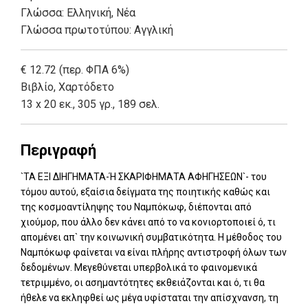
Γλώσσα:
Ελληνική, Νέα
Γλώσσα πρωτοτύπου: Αγγλική
€ 12.72 (περ. ΦΠΑ 6%)
Βιβλίο
,
Χαρτόδετο
13 x 20 εκ., 305 γρ., 189 σελ.
Περιγραφή
`ΤΑ ΕΞΙ ΔΙΗΓΗΜΑΤΑ-Ή ΣΚΑΡΙΦΗΜΑΤΑ ΑΦΗΓΗΣΕΩΝ`- του
τόμου αυτού, εξαίσια δείγματα της ποιητικής καθώς και
της κοσμοαντίληψης του Ναμπόκωφ, διέπονται από
χιούμορ, που άλλο δεν κάνει από το να κονιορτοποιεί ό, τι
απομένει απ` την κοινωνική συμβατικότητα. Η μέθοδος του
Ναμπόκωφ φαίνεται να είναι πλήρης αντιστροφή όλων των
δεδομένων. Μεγεθύνεται υπερβολικά το φαινομενικά
τετριμμένο, οι ασημαντότητες εκθειάζονται και ό, τι θα
ήθελε να εκληφθεί ως μέγα υφίσταται την απίσχνανση, τη