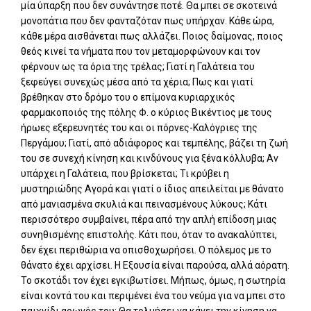
μία ύπαρξη που δεν συνάντησε ποτέ. Θα μπει σε σκοτεινά
μονοπάτια που δεν φανταζόταν πως υπήρχαν. Κάθε ώρα,
κάθε μέρα αισθάνεται πως αλλάζει. Ποιος δαίμονας, ποιος
θεός κινεί τα νήματα που τον μεταμορφώνουν και τον
φέρνουν ως τα όρια της τρέλας; Γιατί η Γαλάτεια του
ξεφεύγει συνεχώς μέσα από τα χέρια; Πως και γιατί
βρέθηκαν στο δρόμο του ο επίμονα κυριαρχικός
φαρμακοποιός της πόλης Φ. ο κύριος Βικέντιος με τους
ήρωες εξερευνητές του και οι πόρνες-Καλόγριες της
Περγάμου; Γιατί, από αδιάφορος και τεμπέλης, βάζει τη ζωή
του σε συνεχή κίνηση και κινδύνους για ξένα κόλλυβα; Αν
υπάρχει η Γαλάτεια, που βρίσκεται; Τι κρύβει η
μυστηριώδης Αγορά και γιατί ο ίδιος απειλείται με θάνατο
από μανιασμένα σκυλιά και πεινασμένους λύκους; Κάτι
περισσότερο συμβαίνει, πέρα από την απλή επίδοση μιας
συνηθισμένης επιστολής. Κάτι που, όταν το ανακαλύπτει,
δεν έχει περιθώρια να οπισθοχωρήσει. Ο πόλεμος με το
θάνατο έχει αρχίσει. Η Εξουσία είναι παρούσα, αλλά αόρατη.
Το σκοτάδι τον έχει εγκιβωτίσει. Μήπως, όμως, η σωτηρία
είναι κοντά του και περιμένει ένα του νεύμα για να μπει στο
παιχνίδι αρωγός του; Θα τολμήσει να κάνει την κίνηση να