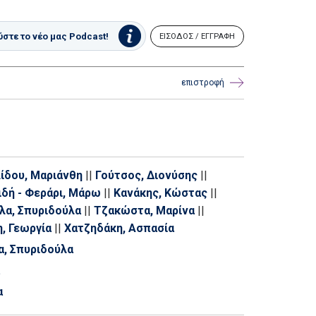
στε το νέο μας Podcast!
ΕΙΣΟΔΟΣ / ΕΓΓΡΑΦΗ
επιστροφή
ίδου, Μαριάνθη
||
Γούτσος, Διονύσης
||
ιδή - Φεράρι, Μάρω
||
Κανάκης, Κώστας
||
λα, Σπυριδούλα
||
Τζακώστα, Μαρίνα
||
, Γεωργία
||
Χατζηδάκη, Ασπασία
, Σπυριδούλα
α