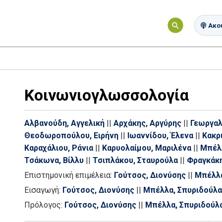
Ακού
Κοινωνιογλωσσολογία
Αλβανούδη, Αγγελική
||
Αρχάκης, Αργύρης
||
Γεωργαλ
Θεοδωροπούλου, Ειρήνη
||
Ιωαννίδου, Έλενα
||
Κακρ
Καραχάλιου, Ράνια
||
Καρυολαίμου, Μαριλένα
||
Μπέλ
Τσάκωνα, Βίλλυ
||
Τσιπλάκου, Σταυρούλα
||
Φραγκάκη
Επιστημονική επιμέλεια:
Γούτσος, Διονύσης
||
Μπέλλα
Εισαγωγή:
Γούτσος, Διονύσης
||
Μπέλλα, Σπυριδούλα
Πρόλογος:
Γούτσος, Διονύσης
||
Μπέλλα, Σπυριδούλ