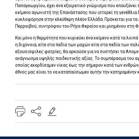
Παπαγεωργίου, έχει ένα εξαιρετικό γνώρισμα που επαυξάνει 
κείμενο αγωνιστή της Επανάστασης που ιστορεί τη γενέθλια 
κυκλοφόρησε στην ελεύθερη πλέον Ελλάδα. Πρόκειται για τ
Περραιβού, συντρόφου του Ρήγα Φεραίου και μυημένου στη Φι
Και μόνο η θερμότητα που κυριεύει ένα κείμενο κατά τα λοιπά 
η διχόνοια, είτε στα πεδία των μαχών είτε στα πεδία των π
εξουσιόφιλες φατρίες, θα αρκούσε για να συστήσει τα Απο
ανάγνωσμα υψηλής παιδευτικής αξίας. Το συμπέρασμα του αγω
οποίας εκερδίσαμεν νίκας έως την σήμερον κατά των ενθρών, 
έθνος μας είναι το να καταπαύσωμεν αυτήν την κατηραμένην κ
Add: 2020-03-31 06:39:49 - Upd: 2025-02-03 09:50:04