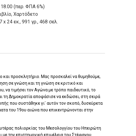
 18.00 (περ. ΦΠΑ 6%)
ιβλίο
,
Χαρτόδετο
7 x 24 εκ., 991 γρ., 468 σελ.
μο και προσκλητήριο. Μας προσκαλεί να θυμηθούμε,
ηση σε γνώση και τη γνώση σε κριτικό και
υ, να τιμήσει τον Αγώνα με τρόπο παιδευτικό, το
αι τη Δημοκρατία αποφάσισε να εκδώσει, στη σειρά
ροπής που συστάθηκε γι` αυτόν τον σκοπό, δυσεύρετα
ατα του 19ου αιώνα που επικεντρώνονται στην
ευτέρας πολιορκίας του Μεσολογγίου του Ηπειρώτη
ι με την επιστημονική επιμέλεια του Στέφανου