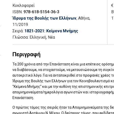
Κυκλοφορεί
€
ISBN:
978-618-5154-36-3
Β
Ίδρυμα της Βουλής των Ελλήνων
, Αθήνα
,
1
11/2019
Σειρά:
1821-2021: Κείμενα Μνήμης
Γλώσσα:
Ελληνική, Νέα
Περιγραφή
Τα 200 χρόνια από την Επανάσταση είναι μια επέτειος ορόση
να διαβάσουμε, να στοχαστούμε, να μετουσιώσουμε τη συγκίν
αυτοκριτικό λόγο. Για να ανταποκριθεί στο προφανές χρέος το
Ίδρυμα της Βουλής των Ελλήνων για τον Κοινοβουλευτισμό κ
"Κείμενα Μνήμης" και με την ευθύνη της επιστημονικής επιτ
απομνημονεύματα/ημερολόγια αγωνιστών και ιστοριογραφήμ
Επανάσταση.
Ο πρώτος τόμος της σειράς ήταν τα Απομνημονεύματα της δ
αγωνιστή Αρτέμιου Ν. Μίχου. Ο δεύτερος τόμος, που εκδίδετα