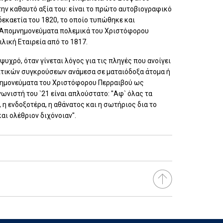
την καθαυτό αξία του: είναι το πρώτο αυτοβιογραφικό
δεκαετία του 1820, το οποίο τυπώθηκε και
α Απομνημονεύματα πολεμικά του Χριστόφορου
λική Εταιρεία από το 1817.
ψυχρό, όταν γίνεται λόγος για τις πληγές που ανοίγει
ολιτικών συγκρούσεων ανάμεσα σε ματαιόδοξα άτομα ή
μνημονεύματα του Χριστόφορου Περραιβού ως
νιστή του `21 είναι απλούστατο: "Αφ` όλας τα
η ενδοξοτέρα, η αθάνατος και η σωτήριος δια το
αι ολέθριον διχόνοιαν".