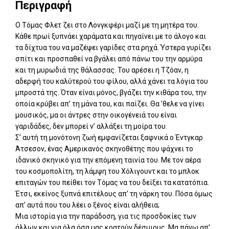
Περιγραφή
Ο Τόμας Φλετ ζει στο Λονγκφέρι μαζί με τη μητέρα του.
Κάθε πρωί ξυπνάει χαράματα και πηγαίνει με το άλογο και
τα δίχτυα του να μαζέψει γαρίδες στα ρηχά. Ύστερα γυρίζει
σπίτι και προσπαθεί να βγάλει από πάνω του την αρμύρα
και τη μυρωδιά της θάλασσας. Του αρέσει η Τζόαν, η
αδερφή του καλύτερού του φίλου, αλλά χάνει τα λόγια του
μπροστά της. Όταν είναι μόνος, βγάζει την κιθάρα του, την
οποία κρύβει απ’ τη μάνα του, και παίζει. Θα ’θελε να γίνει
μουσικός, μα οι άντρες στην οικογένειά του είναι
γαριδάδες, δεν μπορεί ν’ αλλάξει τη μοίρα του.
Σ’ αυτή τη μονότονη ζωή εμφανίζεται ξαφνικά ο Έντγκαρ
Άτσεσον, ένας Αμερικανός σκηνοθέτης που ψάχνει το
ιδανικό σκηνικό για την επόμενη ταινία του. Με τον αέρα
του κοσμοπολίτη, τη λάμψη του Χόλιγουντ και το μπλοκ
επιταγών του πείθει τον Τόμας να του δείξει τα κατατόπια.
Έτσι, εκείνος ξυπνά επιτέλους απ’ τη νάρκη του. Πόσα όμως
απ’ αυτά που του λέει ο ξένος είναι αλήθεια;
Μια ιστορία για την παράδοση, για τις προσδοκίες των
άλλων και για όλα όσα μας κρατούν δέσμιους. Μα πάνω απ’