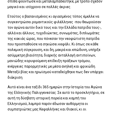
σπίθα φούντωσε και μεταλαμπαδεύτηκε, με τρόπο σχεδόν
μαγικό και ισόχρονο σε πολλές άκριες.
Ετούτος ο βασανισμένος κι αγιασμένος τόπος έμελλε να
συγκεντρώσει ρομαντικούς φιλέλληνες -που θεωρούσαν
τον αγώνα αυτόν δικό τους και την Ελλάδα πατρίδα τους-,
αλλά και άλλους, τυχοδιώκτες, συνωμότες, διπλωμάτες
της κακιάς ώρας, που πόνεσαν την νεοφώτιστη πατρίδα
που προσπαθούσε να σηκώσει κεφάλι. Κι όπως σε κάθε
πολεμική σύγκρουση, και δη, μακρά και επώδυνη, υπήρξε
ασύμμετρη βιαιότητα, διαρκής ανταλλαγή αντιποίνων,
μανιώδης κορυφούμενη επίδειξη πράξεων τρόμου,
ενέργειες παρορμητικές με μέσα ανηλεή και φρικώδη.
Μεταξύ βίας και ηρωϊσμού καταδείχθηκε πως δεν υπάρχει
διάκριση.
Αυτό είναι ένα ταξίδι 365 ημερών στην Ιστορία του Αγώνα
της Ελληνικής Παλιγγενεσίας. Σε αυτό το προσκλητήριο, σε
αυτή τη δύσβατη ιστορική πορεία και καμπή του
Ελληνισμού, λαμπρό παρόν έδωσαν αυθόρμητα οι
συμπατριώτες μας Κεφαλλήνες και Θιακοί, κι οι