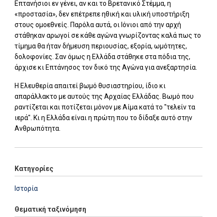
Επτανήσιοι εν γένει, αν και το Βρετανικό Στέμμα, η
«προστασία», δεν επέτρεπε ηθική και υλική υποστήριξη
στους ομοεθνείς. Παρόλα αυτά, οι Ιόνιοι από την αρχή
στάθηκαν αρωγοί σε κάθε αγώνα γνωρίζοντας καλά πως το
τίμημα θα ήταν δήμευση περιουσίας, εξορία, ωμότητες,
δολοφονίες. Σαν όμως η Ελλάδα στάθηκε στα πόδια της,
άρχισε κι Επτάνησος τον δικό της Αγώνα για ανεξαρτησία.
Η Ελευθερία απαιτεί βωμό θυσιαστηρίου, ίδιο κι
απαράλλακτο με αυτούς της Αρχαίας Ελλάδας. Βωμό που
ραντίζεται και ποτίζεται μόνον με Αίμα κατά το "τελείν τα
ιερά". Κι η Ελλάδα είναι η πρώτη που το δίδαξε αυτό στην
Ανθρωπότητα.
Κατηγορίες
Ιστορία
Θεματική ταξινόμηση