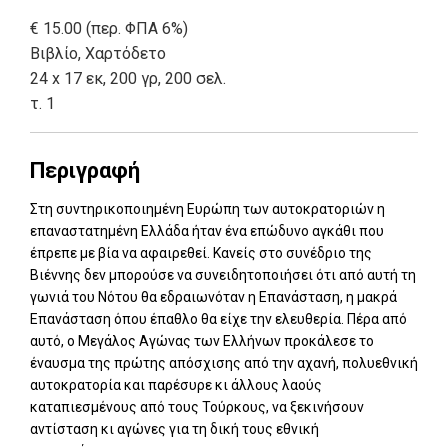
€ 15.00 (περ. ΦΠΑ 6%)
Βιβλίο
,
Χαρτόδετο
24 x 17 εκ, 200 γρ, 200 σελ.
τ. 1
Περιγραφή
Στη συντηρικοποιημένη Ευρώπη των αυτοκρατοριών η
επαναστατημένη Ελλάδα ήταν ένα επώδυνο αγκάθι που
έπρεπε με βία να αφαιρεθεί. Κανείς στο συνέδριο της
Βιέννης δεν μπορούσε να συνειδητοποιήσει ότι από αυτή τη
γωνιά του Νότου θα εδραιωνόταν η Επανάσταση, η μακρά
Επανάσταση όπου έπαθλο θα είχε την ελευθερία. Πέρα από
αυτό, ο Μεγάλος Αγώνας των Ελλήνων προκάλεσε το
έναυσμα της πρώτης απόσχισης από την αχανή, πολυεθνική
αυτοκρατορία και παρέσυρε κι άλλους λαούς
καταπιεσμένους από τους Τούρκους, να ξεκινήσουν
αντίσταση κι αγώνες για τη δική τους εθνική