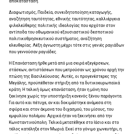
αποκατάσταση.
Διαφωτισμός, Παιδεία, συνειδητοποίηση καταγωγής,
αναζήτηση ταυτότητας, εθνικής ταυτότητας, καλλιέργεια
φιλελεύθερης πολιτικής ιδεολογίας που ερχόταν στον
αντίποδα του οθωμανικού εξουσιαστικού δεσποτικού
πολιτικοθρησκευτικού συστήματος, αναζήτηση
ελευθερίας. Λέξη άγνωστη μέχρι τότε στις γενιές ραγιάδων
που γεννούσαν ραγιάδες.
Η Επανάσταση ήρθε μετά από μια σειρά εξεγέρσεων,
στάσεων, αντιστάσεων που μετρούσαν ως χρόνου αρχή την
πτώση της Βασιλεύουσας. Αυτές, οι προγενέστερες της
Μεγάλης, προϋπέθεταν στήριξη από τα δυτικοευρωπαϊκά
κράτη. Η τελική όμως επανάσταση, ήταν η μόνη που
ξεκίνησε χωρίς την υποστήριξη κανενός ξένου παράγοντα.
Για αυτό και πέτυχε, αν και δοκιμάστηκε ανάμεσα στη
σφύρα και στον άκμονα του διχασμού, του μίσους, του
εμφυλίου πολέμου. Αρχικά ήταν να ξεκινήσει από την
Κωνσταντινούπολη. Τελικά μετατέθηκε στο Ιάσιο και στο
τέλος κατέληξε στον Μωριά. Εκεί στο γόνιμο χωνευτήρι, η