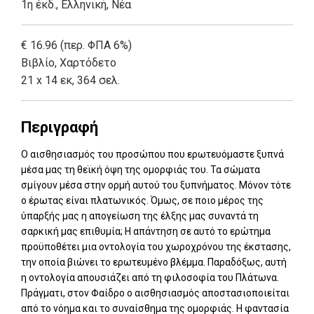
1η έκδ.
,
Ελληνική, Νέα
€ 16.96 (περ. ΦΠΑ 6%)
Βιβλίο
,
Χαρτόδετο
21 x 14 εκ, 364 σελ.
Περιγραφή
Ο αισθησιασμός του προσώπου που ερωτευόμαστε ξυπνά
μέσα μας τη θεϊκή όψη της ομορφιάς του. Τα σώματα
σμίγουν μέσα στην ορμή αυτού του ξυπνήματος. Μόνον τότε
ο έρωτας είναι πλατωνικός. Όμως, σε ποιο μέρος της
ύπαρξής μας η απογείωση της έλξης μας συναντά τη
σαρκική μας επιθυμία; Η απάντηση σε αυτό το ερώτημα
προϋποθέ­τει μια οντολογία του χωροχρόνου της έκστασης,
την οποία βιώνει το ερωτευμένο βλέμμα. Παραδόξως, αυτή
η οντολογία απουσιάζει από τη φιλοσοφία του Πλάτωνα.
Πράγματι, στον Φαίδρο ο αισθησιασμός αποστασιοποιείται
από το νόημα και το συναίσθημα της ομορφιάς. Η φαντασία