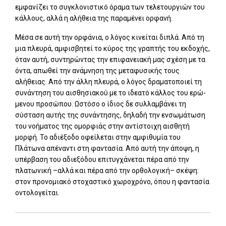
εμφανίζει το συγκλονιστικό όραμα των τελετουργιών του
κάλλους, αλλά η αλήθεια της παραμένει ορφανή.
Μέσα σε αυτή την ορφάνια, ο λόγος κινείται διπλά. Από τη
μια πλευ­ρά, αμφισβητεί το κύρος της γραπτής του εκδοχής,
όταν αυτή, συντη­ρώντας την επιφανειακή μας σχέση με τα
όντα, απωθεί την ανάμνηση της μεταφυσικής τους
αλήθειας. Από την άλλη πλευρά, ο λόγος δραμα­τοποιεί τη
συνάντηση του αισθησιακού με το ιδεατό κάλλος του ερώ­
μενου προσώπου. Ωστόσο ο ίδιος δε συλλαμβάνει τη
σύσταση αυτής της συνάντησης, δηλαδή την ενσωμάτωση
του νοήματος της ομορφιάς στην αντίστοιχη αισθητή
μορφή. Το αδιέξοδο οφείλεται στην αμφιθυμία του
Πλάτωνα απέναντι στη φαντασία. Από αυτή την άποψη, η
υπέρβαση του αδιεξόδου επιτυγχάνεται πέρα από την
πλατωνική –αλλά και πέρα από την ορθολογική– σκέψη:
στον προνομιακό στοχαστικό χωροχρόνο, όπου η φαντασία
οντολογείται.