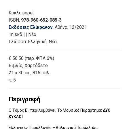
Κυκλοφορεί
ISBN:
978-960-652-085-3
Εκδόσεις Ελίκρανον
, Αθήνα
, 12/2021
1η έκδ.
||
Νέα
Γλώσσα:
Ελληνική, Νέα
€ 56.50 (περ. ΦΠΑ 6%)
Βιβλίο
,
Χαρτόδετο
21 x 30 εκ., 816 σελ.
τ. 5
Περιγραφή
Ο Τόμος Ε`, περιλαμβάνει: Το Μου­σικό Πα­ράρ­τημα:
ΔΥΟ
ΚΥΚΛΟΙ
Ελ­λη­νι­κές Πα­ραλ­λα­γές – Βαλ­κα­νικά Πα­ράλ­ληλα