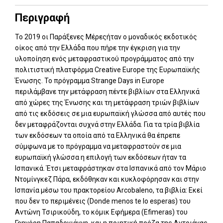
Περιγραφή
Το 2019 οι Παράξενες Μέρεςήταν ο μοναδικός εκδοτικός
οίκος από την Ελλάδα που πήρε την έγκριση για την
υλοποίηση ενός μεταφραστικού προγράμματος από την
πολιτιστική πλατφόρμα Creative Europe της Ευρωπαϊκής
Ένωσης. Το πρόγραμμα Strange Days in Europe
περιλάμβανε την μετάφραση πέντε βιβλίων στα Ελληνικά
από χώρες της Ένωσης και τη μετάφραση τριών βιβλίων
από τις εκδόσεις σε μια ευρωπαϊκή γλώσσα από αυτές που
δεν μεταφράζονται συχνά στην Ελλάδα. Για τα τρία βιβλία
των εκδόσεων τα οποία από τα Ελληνικά θα έπρεπε
σύμφωνα με το πρόγραμμα να μεταφραστούν σε μια
ευρωπαϊκή γλώσσα η επιλογή των εκδόσεων ήταν τα
Ισπανικά. Έτσι μεταφράστηκαν στα Ισπανικά από τον Μάριο
Ντομίνγκεζ Πάρα, εκδόθηκαν και κυκλοφόρησαν και στην
Ισπανία μέσω του πρακτορείου Arcobaleno, τα βιβλία: Εκεί
που δεν το περιμένεις (Donde menos te lo esperas) του
Αντώνη Τσιρικούδη, το κόμικ Εφήμερα (Efimeras) του
Γρηγόρη Παπαδογιάννη, και η ποιητική πρόζα της Αντριάνας