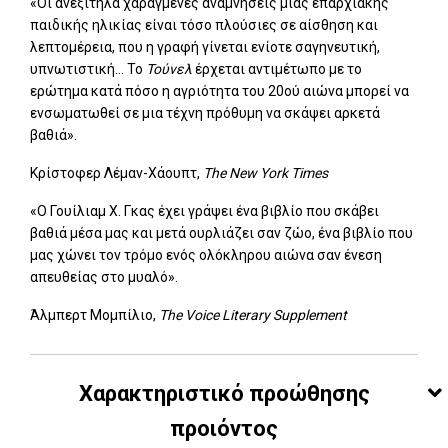
«Οι ανεξίτηλα χαραγμένες αναμνήσεις μιας επαρχιακής
παιδικής ηλικίας είναι τόσο πλούσιες σε αίσθηση και
λεπτομέρεια, που η γραφή γίνεται ενίοτε σαγηνευτική,
υπνωτιστική... Το
Τούνελ
έρχεται αντιμέτωπο με το
ερώτημα κατά πόσο η αγριότητα του 20ού αιώνα μπορεί να
ενσωματωθεί σε μια τέχνη πρόθυμη να σκάψει αρκετά
βαθιά».
Κρίστοφερ Λέμαν-Χάουπτ,
The New York Times
«Ο Γουίλιαμ Χ. Γκας έχει γράψει ένα βιβλίο που σκάβει
βαθιά μέσα μας και μετά ουρλιάζει σαν ζώο, ένα βιβλίο που
μας χώνει τον τρόμο ενός ολόκληρου αιώνα σαν ένεση
απευθείας στο μυαλό».
Άλμπερτ Μομπίλιο,
The Voice Literary Supplement
Χαρακτηριστικό προώθησης
προιόντος