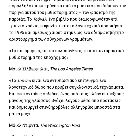
παράλληλα απομακρύνεται από τα μυστικά που διέπουν τον
πυρήνα αυτού του μυθιστορήματος – τον φασισμό της
καρδιάς. Το
Τούνελ
, ένα βιβλίο που διαμορφωνόταν επί
τριάντα χρόνια, εμφανίστηκε στο λογοτεχνικό προσκήνιο
το 1995 και αμέσως χαιρετίστηκε ως ένα αδιαμφισβήτητο
αριστούργημα των σύγχρονων γραμμάτων.
«Το πιο όμορφο, το πιο πολυσύνθετο, το πιο συνταρακτικό
μυθιστόρημα της εποχής μας».
Μάικλ Σίλβερμπλατ,
The Los Angeles Times
«Το
Τούνελ
είναι ένα εντυπωσιακό επίτευγμα, ένα
λογοτεχνικό δώρο που κρύβει συγκλονιστικά τεχνάσματα.
Επί εκατοντάδες σελίδες, ένας από τους πλέον επιδέξιους
μάγους της γλώσσας βγάζει λαγούς μέσα από προτάσεις
και δημιουργεί σπινθηροβόλες αλληγορίες μπροστά στα
μάτια μας».
Μάικλ Ντίρντα,
The Washington Post