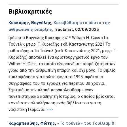
Βιβλιοκριτικές
Κοκκάρης, Βαγγέλης
,
Καταβύθιση στα άδυτα της
ανθρώπινης ύπαρξης,
fractalart, 02/09/2025
Γράφει ο Βαγγέλης Κοκκάρης // * William H. Gass «Το
Τούνελ», μτφρ. Γ. Κυριαζής εκδ. Καστανιώτης 2021 Το
μυθιστόρημα Το Τούνελ (εκδ. Καστανιώτης 2021, μτφρ. Γ.
Κυριαζής) αποτελεί ένα αριστουργηματικό έργο του
William H. Gass, το οποίο εξερευνά μια σειρά ζητημάτων
γύρω από την ανθρώπινη ύπαρξη και όχι μόνο. Το βιβλίο
κυκλοφόρησε για πρώτη φορά το 1995, αφότου ο
συγγραφέας του το έγραφε για περίπου 30 χρόνια.
Σχετικά με την πλοκή παρακολουθούμε έναν
πανεπιστημιακό καθηγητή Ιστορίας, ο οποίος βρίσκεται
κοντά στην ολοκλήρωση ενός βιβλίου του για τη
ναζιστική Γερμανία.
>>>
Καραμπεσίνης, Φώτης
,
«Το τούνελ» του Γουίλιαμ Χ.