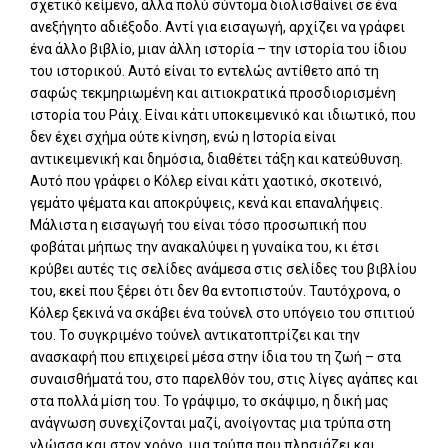
σχετικό κείμενο, αλλά πολύ σύντομα διολισθαίνει σε ένα
ανεξήγητο αδιέξοδο. Αντί για εισαγωγή, αρχίζει να γράφει
ένα άλλο βιβλίο, μιαν άλλη ιστορία – την ιστορία του ίδιου
του ιστορικού. Αυτό είναι το εντελώς αντίθετο από τη
σαφώς τεκμηριωμένη και αιτιοκρατικά προσδιορισμένη
ιστορία του Ράιχ. Είναι κάτι υποκειμενικό και ιδιωτικό, που
δεν έχει σχήμα ούτε κίνηση, ενώ η Ιστορία είναι
αντικειμενική και δημόσια, διαθέτει τάξη και κατεύθυνση.
Αυτό που γράφει ο Κόλερ είναι κάτι χαοτικό, σκοτεινό,
γεμάτο ψέματα και αποκρύψεις, κενά και επαναλήψεις.
Μάλιστα η εισαγωγή του είναι τόσο προσωπική που
φοβάται μήπως την ανακαλύψει η γυναίκα του, κι έτσι
κρύβει αυτές τις σελίδες ανάμεσα στις σελίδες του βιβλίου
του, εκεί που ξέρει ότι δεν θα εντοπιστούν. Ταυτόχρονα, ο
Κόλερ ξεκινά να σκάβει ένα τούνελ στο υπόγειο του σπιτιού
του. Το συγκριμένο τούνελ αντικατοπτρίζει και την
ανασκαφή που επιχειρεί μέσα στην ίδια του τη ζωή – στα
συναισθήματά του, στο παρελθόν του, στις λίγες αγάπες και
στα πολλά μίση του. Το γράψιμο, το σκάψιμο, η δική μας
ανάγνωση συνεχίζονται μαζί, ανοίγοντας μια τρύπα στη
γλώσσα και στον χρόνο, μια τρύπα που πλησιάζει και