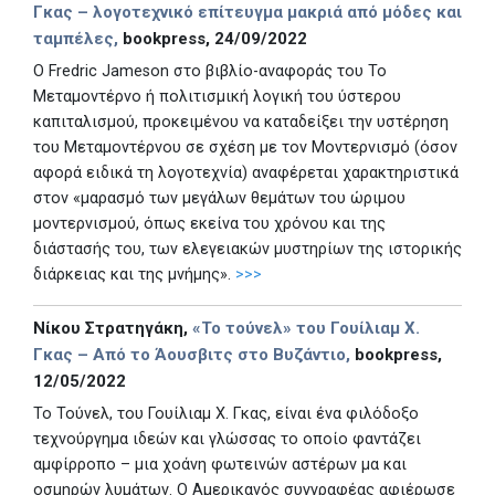
Γκας – λογοτεχνικό επίτευγμα μακριά από μόδες και
ταμπέλες,
bookpress, 24/09/2022
Ο Fredric Jameson στο βιβλίο-αναφοράς του Το
Μεταμοντέρνο ή πολιτισμική λογική του ύστερου
καπιταλισμού, προκειμένου να καταδείξει την υστέρηση
του Μεταμοντέρνου σε σχέση με τον Μοντερνισμό (όσον
αφορά ειδικά τη λογοτεχνία) αναφέρεται χαρακτηριστικά
στον «μαρασμό των μεγάλων θεμάτων του ώριμου
μοντερνισμού, όπως εκείνα του χρόνου και της
διάστασής του, των ελεγειακών μυστηρίων της ιστορικής
διάρκειας και της μνήμης».
>>>
Νίκου Στρατηγάκη,
«Το τούνελ» του Γουίλιαμ Χ.
Γκας – Από το Άουσβιτς στο Βυζάντιο,
bookpress,
12/05/2022
Το Τούνελ, του Γουίλιαμ Χ. Γκας, είναι ένα φιλόδοξο
τεχνούργημα ιδεών και γλώσσας το οποίο φαντάζει
αμφίρροπο – μια χοάνη φωτεινών αστέρων μα και
οσμηρών λυμάτων. Ο Αμερικανός συγγραφέας αφιέρωσε