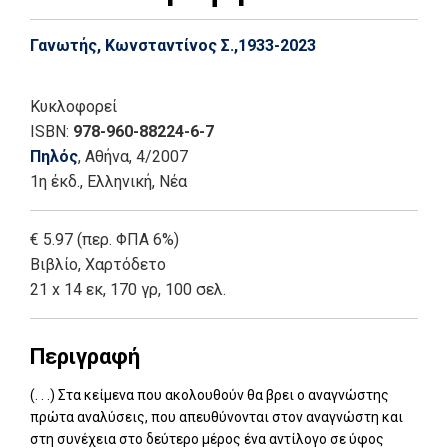
Γανωτής, Κωνσταντίνος Σ.,1933-2023
Κυκλοφορεί
ISBN:
978-960-88224-6-7
Πηλός
, Αθήνα
, 4/2007
1η έκδ.
,
Ελληνική, Νέα
€ 5.97 (περ. ΦΠΑ 6%)
Βιβλίο
,
Χαρτόδετο
21 x 14 εκ, 170 γρ, 100 σελ.
Περιγραφή
(. . .) Στα κείμενα που ακολουθούν θα βρει ο αναγνώστης
πρώτα αναλύσεις, που απευθύνονται στον αναγνώστη και
στη συνέχεια στο δεύτερο μέρος ένα αντίλογο σε ύφος