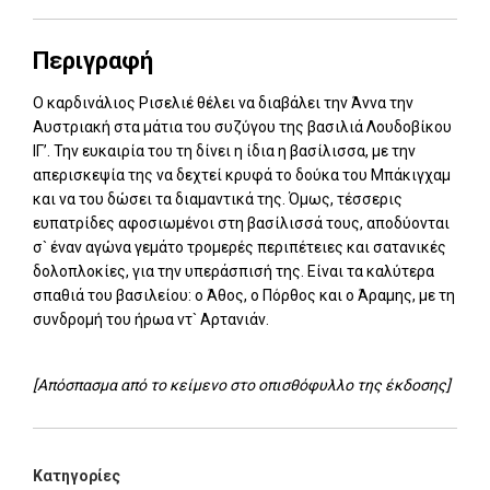
Περιγραφή
Ο καρδινάλιος Ρισελιέ θέλει να διαβάλει την Άννα την
Αυστριακή στα μάτια του συζύγου της βασιλιά Λουδοβίκου
ΙΓ’. Την ευκαιρία του τη δίνει η ίδια η βασίλισσα, με την
απερισκεψία της να δεχτεί κρυφά το δούκα του Μπάκιγχαμ
και να του δώσει τα διαμαντικά της. Όμως, τέσσερις
ευπατρίδες αφοσιωμένοι στη βασίλισσά τους, αποδύονται
σ` έναν αγώνα γεμάτο τρομερές περιπέτειες και σατανικές
δολοπλοκίες, για την υπεράσπισή της. Είναι τα καλύτερα
σπαθιά του βασιλείου: ο Άθος, ο Πόρθος και ο Άραμης, με τη
συνδρομή του ήρωα ντ` Αρτανιάν.
[Απόσπασμα από το κείμενο στο οπισθόφυλλο της έκδοσης]
Κατηγορίες