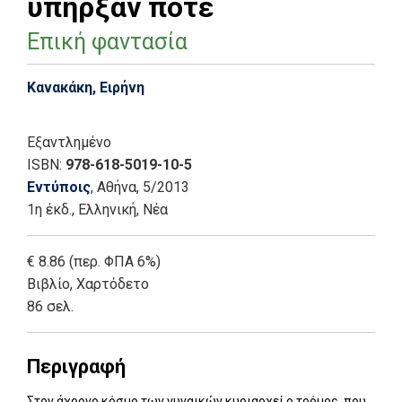
υπήρξαν ποτέ
Επική φαντασία
Κανακάκη, Ειρήνη
Εξαντλημένο
ISBN:
978-618-5019-10-5
Εντύποις
, Αθήνα
, 5/2013
1η έκδ.
,
Ελληνική, Νέα
€ 8.86 (περ. ΦΠΑ 6%)
Βιβλίο
,
Χαρτόδετο
86 σελ.
Περιγραφή
Στον άχρονο κόσμο των γυναικών κυριαρχεί ο τρόμος, που