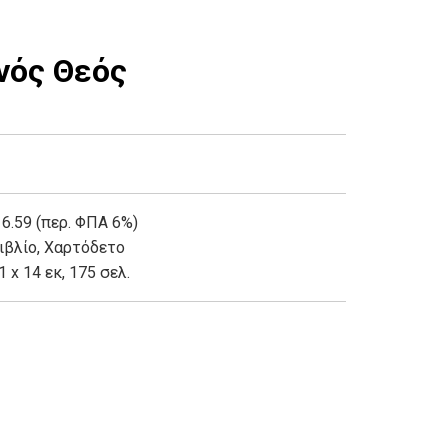
νός Θεός
 6.59 (περ. ΦΠΑ 6%)
ιβλίο
,
Χαρτόδετο
1 x 14 εκ, 175 σελ.