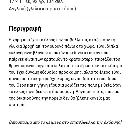
17 x 11 εκ, 92 γρ, 134 σελ.
Αγγλική (γλώσσα πρωτοτύπου)
Περιγραφή
Η χάρη που `χει το έλεος δεν επιβάλλεται, στάζει σαν τη
γλυκιά βροχή απ` τον ουρανό πάνω στο χώμα: είναι διπλά
ευλογημένο· βλογάει κι αυτόν που δίνει κι αυτόν που
παίρνει: είναι των κραταιών το κραταιότερο· ταιριάζει του
θρονιασμένου ρήγα πιο καλά απ` το στέμμα του· το σκήπτρο
του έχει δύναμη εξουσίας πρόσκαιρης, αλλά το έλεος είναι
πάνω απ` το σκηπτρούχο κύρος, είναι ιδιότητα του ίδιου
του Θεού και η γήινη εξουσία μοιάζει πιο πολύ με θεία όταν
το έλεος συνοδεύει τη δικαιοσύνη. Λόγιασε τούτο, πως με
της δικαιοσύνης την πορεία δεν θα `βλεπε κανείς μας
σωτηρία.
[Απόσπασμα από το κείμενο στο οπισθόφυλλο της έκδοσης]