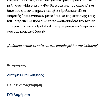
καφενείο» «Τι λες;» «Και θα ‘χω συντροφιά μου τ’ αδύνατα
μέλη σου» «Μα τι λες;» «Και θα τεμαχίζω τον καιρό μ’ ένα
δικό μου φωταγωγημένο καράβι» «Τρελέεεε!» «Κι οι
πειρατές θα πλαγιάσουν με το δειλινό της υπεροχής τους.
Και θα πρέπει να προλάβω να πολλαπλασιάσω την Άνοιξη
των ματιών σου». «Τρελέ!» «Για να μπορούμε να ζούμε εκεί
που μας κομματιάζουνε!»
[Απόσπασμα από το κείμενο στο οπισθόφυλλο της έκδοσης]
Κατηγορίες
Διηγήματα και νουβέλες
Θεματική ταξινόμηση
FYB Διηγήματα