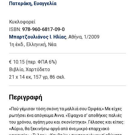
Πατεράκη, Ευαγγελία
Κυκλοφορεί
ISBN:
978-960-6817-09-0
Μπαρτζουλιάνος Ι. Ηλίας
, Αθήνα
, 1/2009
1η έκδ.
,
Ελληνική, Νέα
€ 10.15 (περ. ΦΠΑ 6%)
Βιβλίο
,
Χαρτόδετο
21 x 14 εκ, 157 γρ, 86 σελ.
Περιγραφή
«Πού γέμισαν τόση σκόνη τα μαλλιά σου Ορφέα;» Με είχες
ρωτήσει ένα απόγευμα Άννα. «Έψαχνα σ’ αποθήκες παλιές
του χρόνου, αγάπη μου και σκονίστηκα». Γέλασες και είπες:
«Αύριο, θα ξεκινήσω αργά από ένα μικρό επαρχιακό