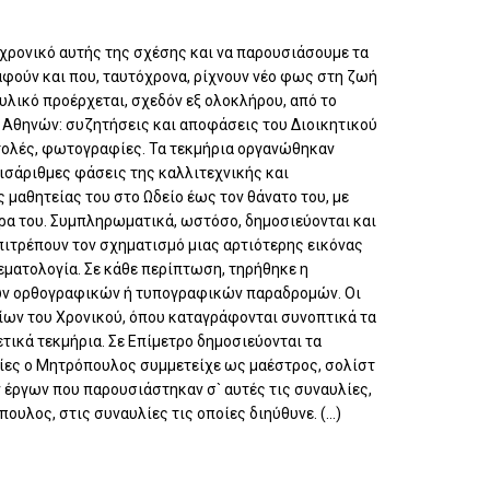
 χρονικό αυτής της σχέσης και να παρουσιάσουμε τα
αφούν και που, ταυτόχρονα, ρίχνουν νέο φως στη ζωή
υλικό προέρχεται, σχεδόν εξ ολοκλήρου, από το
υ Αθηνών: συζητήσεις και αποφάσεις του Διοικητικού
τολές, φωτογραφίες. Τα τεκμήρια οργανώθηκαν
 ισάριθμες φάσεις της καλλιτεχνικής και
 μαθητείας του στο Ωδείο έως τον θάνατο του, με
στρα του. Συμπληρωματικά, ωστόσο, δημοσιεύονται και
πιτρέπουν τον σχηματισμό μιας αρτιότερης εικόνας
εματολογία. Σε κάθε περίπτωση, τηρήθηκε η
ν ορθογραφικών ή τυπογραφικών παραδρομών. Οι
αίων του Χρονικού, όπου καταγράφονται συνοπτικά τα
τικά τεκμήρια. Σε Επίμετρο δημοσιεύονται τα
οίες ο Μητρόπουλος συμμετείχε ως μαέστρος, σολίστ
 έργων που παρουσιάστηκαν σ` αυτές τις συναυλίες,
υλος, στις συναυλίες τις οποίες διηύθυνε. (...)