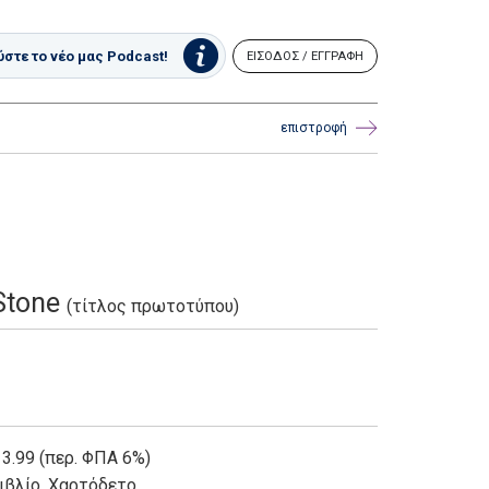
στε το νέο μας Podcast!
ΕΙΣΟΔΟΣ / ΕΓΓΡΑΦΗ
επιστροφή
 Stone
(τίτλος πρωτοτύπου)
 3.99 (περ. ΦΠΑ 6%)
ιβλίο
,
Χαρτόδετο