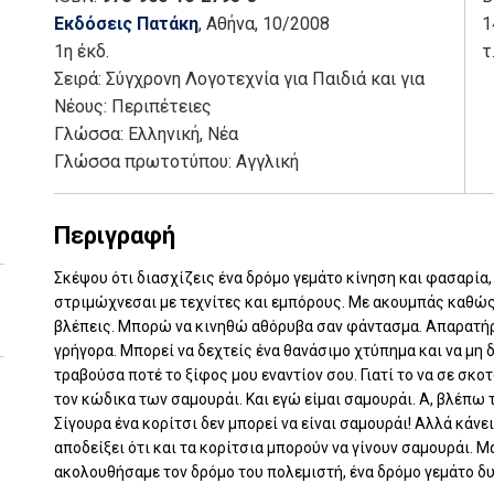
Εκδόσεις Πατάκη
, Αθήνα
, 10/2008
1
1η έκδ.
τ
Σειρά:
Σύγχρονη Λογοτεχνία για Παιδιά και για
Νέους: Περιπέτειες
Γλώσσα:
Ελληνική, Νέα
Γλώσσα πρωτοτύπου: Αγγλική
Περιγραφή
Σκέψου ότι διασχίζεις ένα δρόμο γεμάτο κίνηση και φασαρία,
στριμώχνεσαι με τεχνίτες και εμπόρους. Με ακουμπάς καθώς 
βλέπεις. Μπορώ να κινηθώ αθόρυβα σαν φάντασμα. Απαρατήρ
γρήγορα. Μπορεί να δεχτείς ένα θανάσιμο χτύπημα και να μη δ
τραβούσα ποτέ το ξίφος μου εναντίον σου. Γιατί το να σε σκ
τον κώδικα των σαμουράι. Και εγώ είμαι σαμουράι. Α, βλέπω 
Σίγουρα ένα κορίτσι δεν μπορεί να είναι σαμουράι! Αλλά κάνε
αποδείξει ότι και τα κορίτσια μπορούν να γίνουν σαμουράι. Μ
ακολουθήσαμε τον δρόμο του πολεμιστή, ένα δρόμο γεμάτο δυ