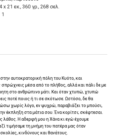
4 x 21 εκ., 360 γρ., 268 σελ.
. 1
 στην αυτοκρατορική πόλη του Κυότο, και
σπρώχνεις μέσα από το πλήθος, αλλά και πάλι δε με
ητη στο ανθρώπινο μάτι. Και όταν χτυπώ, χτυπώ
εις ποτέ ποιος ή τι σε σκότωσε. Ωστόσο, δε θα
οτώσω χωρίς λόγο, εν ψυχρώ, παραβιάζει το μπούσι,
την έκπληξη στα μάτια σου. Ένα κορίτσι; σκέφτεσαι.
ις λάθος. Η αδερφή μου η Χάνα κι εγώ έχουμε
αζί τιμήσαμε τη μνήμη του πατέρα μας όταν
σκολίες, κινδύνους και θανάτους.