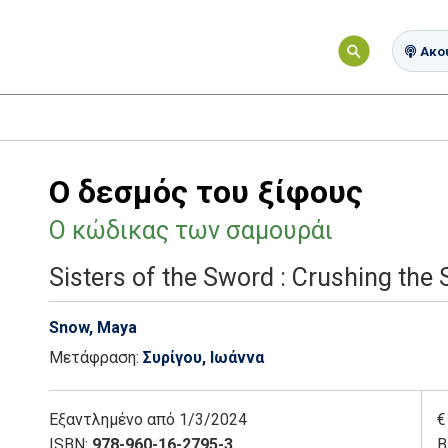
Ακού
Ο δεσμός του ξίφους
Ο κώδικας των σαμουράι
Sisters of the Sword : Crushing the
Snow, Maya
Μετάφραση:
Συρίγου, Ιωάννα
Εξαντλημένο
από 1/3/2024
€
ISBN:
978-960-16-2795-3
Β