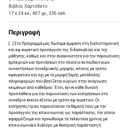
Βιβλίο
,
Χαρτόδετο
17 x 24 εκ., 407 γρ., 236 σελ.
Περιγραφή
[...] Στο Πρόγραμμά μας δώσαμε έμφαση στη διεπιστημονική
και εφ-ευρετική προσέγγιση της διδασκαλίας και της
μάθησης, καθώς και στην αναγκαιότητα για την παρουσίαση
εμπειριών και προτάσεων στο πλαίσιο εκπαιδευτικών
συναντήσεων συνεδριακής μορφής, επίσης με τρόπο
εφευρετικό και όχι με τη μορφή ξερής μετάδοσης
πληροφοριών που βασίζεται κυρίως στην ανάγνωση
κειμένων από καθέδρας. Έτσι, έγινε κάθε δυνατή
προσπάθεια για την παρουσίαση των εισηγήσεων στο
συνέδριο εκείνο εξίσου με τρόπο εφ-ευρετικό. Οι
εισηγητές/τριες παρουσίασαν τα θέματά τους με την
προσέγγιση της επικοινωνίας ως παράστασης, την οποία
εφαρμόζουμε και προωθούμε τα τελευταία χρόνια, με
επικοινωνιακό διάλογο, με θεατρική παράσταση ή