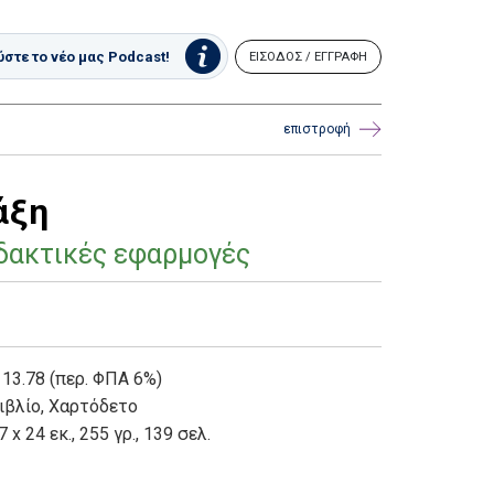
στε το νέο μας Podcast!
ΕΙΣΟΔΟΣ / ΕΓΓΡΑΦΗ
επιστροφή
άξη
ιδακτικές εφαρμογές
 13.78 (περ. ΦΠΑ 6%)
ιβλίο
,
Χαρτόδετο
7 x 24 εκ., 255 γρ., 139 σελ.