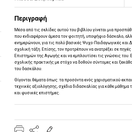
Περιγραφή
Μέσα από τις σελίδες αυτού του βιβλίου γίνεται μια προσπά
που ενδιαφέρουν άμεσα τον φοιτητή, υποψήφιο δάσκαλο, αλλά 
ενημερώνουν, για τις πολύ βασικές Ψυχο-Παιδαγωγικές και Δ
σχολική τάξη. Επίσης, τον προτρέπουν να ανατρέξει σε πηγ
Επιστημών της Αγωγής και να εμπλουτίσει τις γνώσεις του. Ε
σχολικής πρακτικής με στόχο να δοθούν σύντομες και ξεκά
του δασκάλου.
Θίγονται θέματα όπως: τα προσόντα ενός χαρισματικού εκπαι
τεχνικές αξιολόγησης, σχέδια διδασκαλίας για κάθε μάθημα 
και φυσικές επιστήμες.
Add: 2014-01-01 00:00:00 - Upd: 2014-01-01 00:00:00