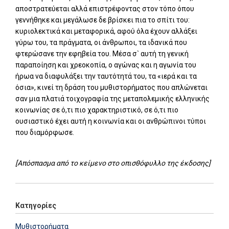
αποστρατεύεται αλλά επιστρέφοντας στον τόπο όπου
γεννήθηκε και μεγάλωσε δε βρίσκει πια το σπίτι του:
κυριολεκτικά και μεταφορικά, αφού όλα έχουν αλλάξει
γύρω του, τα πράγματα, οι άνθρωποι, τα ιδανικά που
φτερώσανε την εφηβεία του. Μέσα σ` αυτή τη γενική
παραποίηση και χρεοκοπία, ο αγώνας και η αγωνία του
ήρωα να διαφυλάξει την ταυτότητά του, τα «ιερά και τα
όσια», κινεί τη δράση του μυθιστορήματος που απλώνεται
σαν μια πλατιά τοιχογραφία της μεταπολεμικής ελληνικής
κοινωνίας σε ό,τι πιο χαρακτηριστικό, σε ό,τι πιο
ουσιαστικό έχει αυτή η κοινωνία και οι ανθρώπινοι τύποι
που διαμόρφωσε.
[Απόσπασμα από το κείμενο στο οπισθόφυλλο της έκδοσης]
Κατηγορίες
Μυθιστορήματα