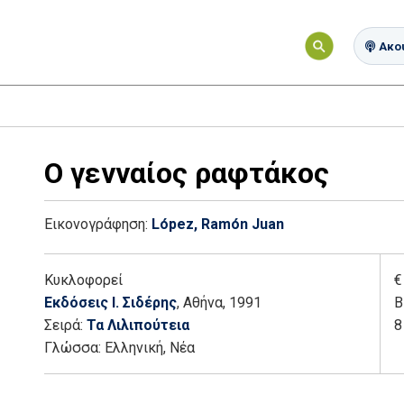
Ακού
Ο γενναίος ραφτάκος
Εικονογράφηση:
López, Ramón Juan
Κυκλοφορεί
€
Εκδόσεις Ι. Σιδέρης
, Αθήνα
, 1991
Β
Σειρά:
Τα Λιλιπούτεια
8
Γλώσσα:
Ελληνική, Νέα