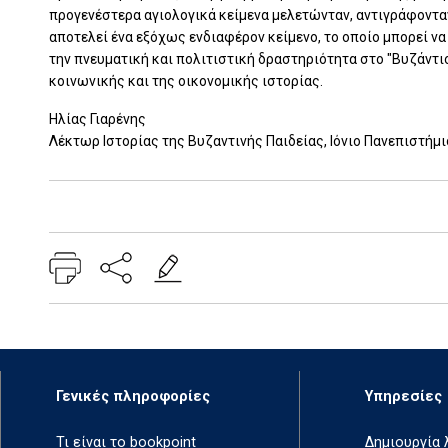
προγενέστερα αγιολογικά κείμενα μελετώνταν, αντιγράφονταν
αποτελεί ένα εξόχως ενδιαφέρον κείμενο, το οποίο μπορεί ν
την πνευματική και πολιτιστική δραστηριότητα στο "Βυζάντιο 
κοινωνικής και της οικονομικής ιστορίας.
Ηλίας Γιαρένης
Λέκτωρ Ιστορίας της Βυζαντινής Παιδείας, Ιόνιο Πανεπιστήμι
Add: 2014-01-01 00:00:00 - Upd: 2022-05-03 18:27:01
Γενικές πληροφορίες
Υπηρεσίες
Τι είναι το bookpoint
Δημιουργία