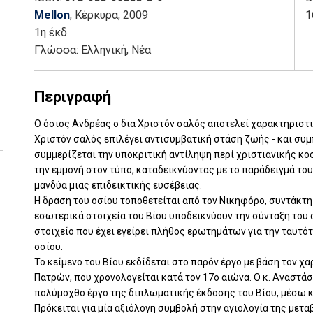
Mellon
, Κέρκυρα
, 2009
1
1η έκδ.
Γλώσσα:
Ελληνική, Νέα
Περιγραφή
Ο όσιος Ανδρέας ο δια Χριστόν σαλός αποτελεί χαρακτηριστ
Χριστόν σαλός επιλέγει αντισυμβατική στάση ζωής - και συ
συμμερίζεται την υποκριτική αντίληψη περί χριστιανικής κοσ
την εμμονή στον τύπο, καταδεικνύοντας με το παράδειγμά το
μανδύα μιας επιδεικτικής ευσέβειας.
Η δράση του οσίου τοποθετείται από τον Νικηφόρο, συντάκτη 
εσωτερικά στοιχεία του Βίου υποδεικνύουν την σύνταξη του 
στοιχείο που έχει εγείρει πλήθος ερωτημάτων για την ταυτό
οσίου.
Το κείμενο του Βίου εκδίδεται στο παρόν έργο με βάση τον χ
Πατρών, που χρονολογείται κατά τον 17ο αιώνα. Ο κ. Αναστά
πολύμοχθο έργο της διπλωματικής έκδοσης του Βίου, μέσω 
Πρόκειται για μία αξιόλογη συμβολή στην αγιολογία της μετα