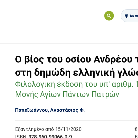
Ακού
Ο βίος του οσίου Ανδρέου 
στη δημώδη ελληνική γλώ
Φιλολογική έκδοση του υπ' αριθμ. 
Μονής Αγίων Πάντων Πατρών
Παπαϊωάννου, Αναστάσιος Φ.
Εξαντλημένο
από 15/11/2020
€
ISBN:
978-960-99066-0-9
Β