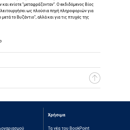
 και ενίοτε "μεταφράζονταν". Ο εκδιδόμενος Βίος
α λειτουργήσει ως πλούσια πηγή πληροφοριών για
μετά το Βυζάντιο", αλλά και για τις πτυχές της
ο
Χρήσιμα
 λογαριασμού
Τα νέα του BookPoint