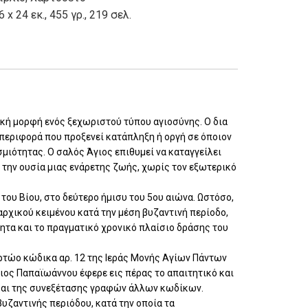
6 x 24 εκ., 455 γρ., 219 σελ.
ική μορφή ενός ξεχωριστού τύπου αγιοσύνης. Ο δια
μπεριφορά που προξενεί κατάπληξη ή οργή σε όποιον
μιότητας. Ο σαλός Άγιος επιθυμεί να καταγγείλει
υ την ουσία μιας ενάρετης ζωής, χωρίς τον εξωτερικό
του Βίου, στο δεύτερο ήμισυ του 5ου αιώνα. Ωστόσο,
αρχικού κειμένου κατά την μέση βυζαντινή περίοδο,
τητα και το πραγματικό χρονικό πλαίσιο δράσης του
αρτώο κώδικα αρ. 12 της Ιεράς Μονής Αγίων Πάντων
σιος Παπαϊωάννου έφερε εις πέρας το απαιτητικό και
και της συνεξέτασης γραφών άλλων κωδίκων.
βυζαντινής περιόδου, κατά την οποία τα