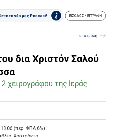
στε το νέο μας Podcast!
ΕΙΣΟΔΟΣ / ΕΓΓΡΑΦΗ
επιστροφή
του δια Χριστόν Σαλού
σσα
12 χειρογράφου της Ιεράς
 13.06 (περ. ΦΠΑ 6%)
ιβλίο
,
Χαρτόδετο