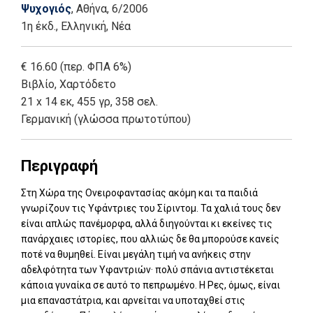
Ψυχογιός
, Αθήνα
, 6/2006
1η έκδ.
,
Ελληνική, Νέα
€ 16.60 (περ. ΦΠΑ 6%)
Βιβλίο
,
Χαρτόδετο
21 x 14 εκ, 455 γρ, 358 σελ.
Γερμανική (γλώσσα πρωτοτύπου)
Περιγραφή
Στη Χώρα της Ονειροφαντασίας ακόμη και τα παιδιά
γνωρίζουν τις Υφάντριες του Σίριντομ. Τα χαλιά τους δεν
είναι απλώς πανέμορφα, αλλά διηγούνται κι εκείνες τις
πανάρχαιες ιστορίες, που αλλιώς δε θα μπορούσε κανείς
ποτέ να θυμηθεί. Είναι μεγάλη τιμή να ανήκεις στην
αδελφότητα των Υφαντριών· πολύ σπάνια αντιστέκεται
κάποια γυναίκα σε αυτό το πεπρωμένο. Η Ρες, όμως, είναι
μια επαναστάτρια, και αρνείται να υποταχθεί στις