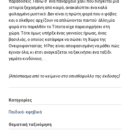
παραδόσεις. Πάνω σ` ένα πανάρχαιο χαλί που διηγείται μια
ιστορία ξεχασμένη από καιρό, ανακαλύπτει ένα καλά
φυλαγμένο μυστικό: Δεν είναι η πρώτη φορά που ο φόβος
και ο όλεθρος αρχίζουν να απλώνονται παντού· άλλη μία
φορά στο παρελθόν το Τίποτα είχε παρεισφρήσει στη
χώρα. Τότε όμως υπήρξε ένας γενναίος ήρωας, ένας
βασιλιάς, ο οποίος κατάφερε να σώσει τη Χώρα της
Ονειροφαντασίας. Η Ρες είναι αποφασισμένη να μάθει πώς
έγιναν όλα, κι έτσι αναγκάζεται να ξεκινήσει ένα ταξίδι
γεμάτο κινδύνους. . .
[Απόσπασμα από το κείμενο στο οπισθόφυλλο της έκδοσης]
Κατηγορίες
Παιδικά- εφηβικά
Θεματική ταξινόμηση