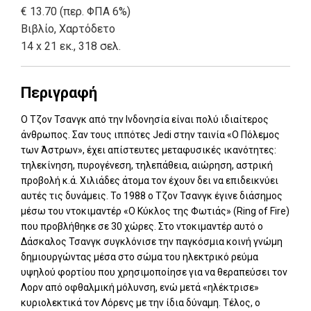
€ 13.70 (περ. ΦΠΑ 6%)
Βιβλίο
,
Χαρτόδετο
14 x 21 εκ., 318 σελ.
Περιγραφή
Ο Τζον Τσανγκ από την Ινδονησία είναι πολύ ιδιαίτερος
άνθρωπος. Σαν τους ιππότες Jedi στην ταινία «Ο Πόλεμος
των Άστρων», έχει απίστευτες μεταφυσικές ικανότητες:
τηλεκίνηση, πυρογένεση, τηλεπάθεια, αιώρηση, αστρική
προβολή κ.ά. Χιλιάδες άτομα τον έχουν δει να επιδεικνύει
αυτές τις δυνάμεις. Το 1988 ο Τζον Τσανγκ έγινε διάσημος
μέσω του ντοκιμαντέρ «Ο Κύκλος της Φωτιάς» (Ring of Fire)
που προβλήθηκε σε 30 χώρες. Στο ντοκιμαντέρ αυτό ο
Δάσκαλος Τσανγκ συγκλόνισε την παγκόσμια κοινή γνώμη
δημιουργώντας μέσα στο σώμα του ηλεκτρικό ρεύμα
υψηλού φορτίου που χρησιμοποίησε για να θεραπεύσει τον
Λορν από οφθαλμική μόλυνση, ενώ μετά «ηλέκτρισε»
κυριολεκτικά τον Λόρενς με την ίδια δύναμη. Τέλος, ο