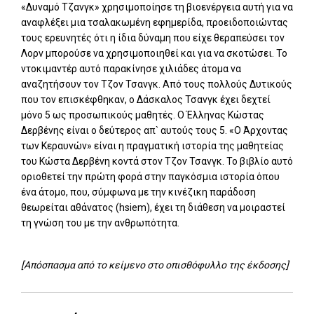
«Δυναμό Τζανγκ» χρησιμοποίησε τη βιοενέργεια αυτή για να
αναφλέξει μια τσαλακωμένη εφημερίδα, προειδοποιώντας
τους ερευνητές ότι η ίδια δύναμη που είχε θεραπεύσει τον
Λορν μπορούσε να χρησιμοποιηθεί και για να σκοτώσει. Το
ντοκιμαντέρ αυτό παρακίνησε χιλιάδες άτομα να
αναζητήσουν τον Τζον Τσανγκ. Από τους πολλούς Δυτικούς
που τον επισκέφθηκαν, ο Δάσκαλος Τσανγκ έχει δεχτεί
μόνο 5 ως προσωπικούς μαθητές. Ο Έλληνας Κώστας
Δερβένης είναι ο δεύτερος απ` αυτούς τους 5. «Ο Άρχοντας
των Κεραυνών» είναι η πραγματική ιστορία της μαθητείας
του Κώστα Δερβένη κοντά στον Τζον Τσανγκ. Το βιβλίο αυτό
οριοθετεί την πρώτη φορά στην παγκόσμια ιστορία όπου
ένα άτομο, που, σύμφωνα με την κινέζικη παράδοση
θεωρείται αθάνατος (hsiem), έχει τη διάθεση να μοιραστεί
τη γνώση του με την ανθρωπότητα.
[Απόσπασμα από το κείμενο στο οπισθόφυλλο της έκδοσης]