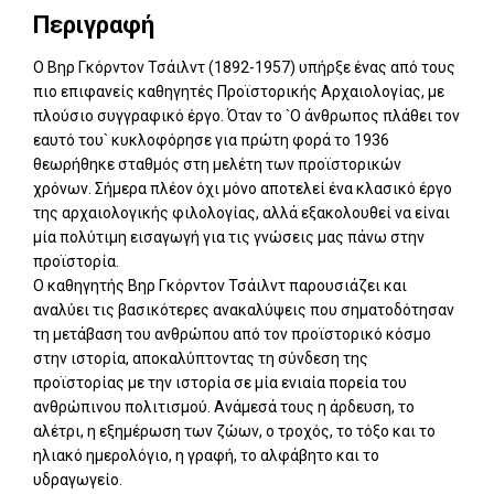
Περιγραφή
Ο Βηρ Γκόρντον Τσάιλντ (1892-1957) υπήρξε ένας από τους
πιο επιφανείς καθηγητές Προϊστορικής Αρχαιολογίας, με
πλούσιο συγγραφικό έργο. Όταν το `Ο άνθρωπος πλάθει τον
εαυτό του` κυκλοφόρησε για πρώτη φορά το 1936
θεωρήθηκε σταθμός στη μελέτη των προϊστορικών
χρόνων. Σήμερα πλέον όχι μόνο αποτελεί ένα κλασικό έργο
της αρχαιολογικής φιλολογίας, αλλά εξακολουθεί να είναι
μία πολύτιμη εισαγωγή για τις γνώσεις μας πάνω στην
προϊστορία.
Ο καθηγητής Βηρ Γκόρντον Τσάιλντ παρουσιάζει και
αναλύει τις βασικότερες ανακαλύψεις που σηματοδότησαν
τη μετάβαση του ανθρώπου από τον προϊστορικό κόσμο
στην ιστορία, αποκαλύπτοντας τη σύνδεση της
προϊστορίας με την ιστορία σε μία ενιαία πορεία του
ανθρώπινου πολιτισμού. Ανάμεσά τους η άρδευση, το
αλέτρι, η εξημέρωση των ζώων, ο τροχός, το τόξο και το
ηλιακό ημερολόγιο, η γραφή, το αλφάβητο και το
υδραγωγείο.