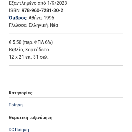
Εξαντλημένο
από 1/9/2023
ISBN:
978-960-7281-30-2
Όμβρος
, Αθήνα
, 1996
Γλώσσα:
Ελληνική, Νέα
€ 5.58 (περ. ΦΠΑ 6%)
Βιβλίο
,
Χαρτόδετο
12 x 21 εκ., 31 σελ.
Add: 2014-01-01 00:00:00 - Upd: 2023-09-01 13:12:14
Κατηγορίες
Ποίηση
Θεματική ταξινόμηση
DC Ποίηση