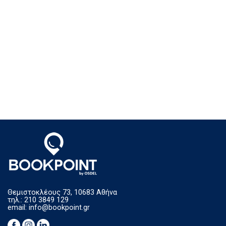
Θεμιστοκλέους 73, 10683 Αθήνα
τηλ.: 210 3849 129
email:
info@bookpoint.gr