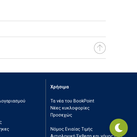
Χρήσιμα
 λογαριασμού
Τα νέα του BookPoint
Νέες κυκλοφορίες
Προσεχώς
ς
ηκες
Νόμος Ενιαίας Τιμής
Αιτιολογική Έκθεση και νόμος ΕΤΒ