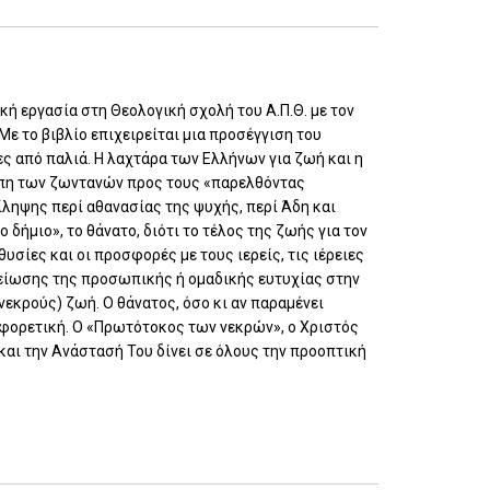
ή εργασία στη Θεολογική σχολή του Α.Π.Θ. με τον
Με το βιβλίο επιχειρείται μια προσέγγιση του
ς από παλιά. Η λαχτάρα των Ελλήνων για ζωή και η
γάπη των ζωντανών προς τους «παρελθόντας
ληψης περί αθανασίας της ψυχής, περί Άδη και
ήμιο», το θάνατο, διότι το τέλος της ζωής για τον
θυσίες και οι προσφορές με τους ιερείς, τις ιέρειες
κείωσης της προσωπικής ή ομαδικής ευτυχίας στην
νεκρούς) ζωή. Ο θάνατος, όσο κι αν παραμένει
αφορετική. Ο «Πρωτότοκος των νεκρών», ο Χριστός
 και την Ανάστασή Του δίνει σε όλους την προοπτική