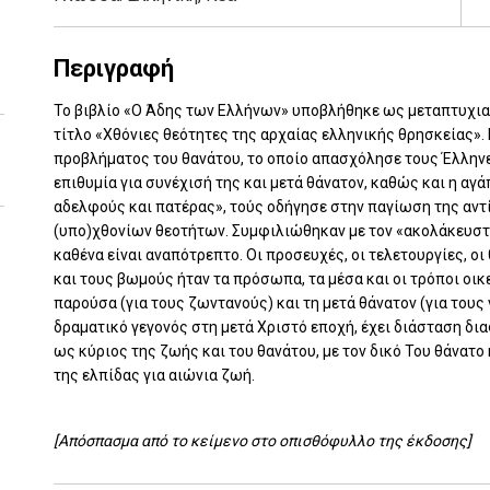
Περιγραφή
Το βιβλίο «Ο Άδης των Ελλήνων» υποβλήθηκε ως μεταπτυχιακ
τίτλο «Χθόνιες θεότητες της αρχαίας ελληνικής θρησκείας». 
προβλήματος του θανάτου, το οποίο απασχόλησε τους Έλληνε
επιθυμία για συνέχισή της και μετά θάνατον, καθώς και η α
αδελφούς και πατέρας», τούς οδήγησε στην παγίωση της αντί
(υπο)χθονίων θεοτήτων. Συμφιλιώθηκαν με τον «ακολάκευστο δ
καθένα είναι αναπότρεπτο. Οι προσευχές, οι τελετουργίες, οι 
και τους βωμούς ήταν τα πρόσωπα, τα μέσα και οι τρόποι οι
παρούσα (για τους ζωντανούς) και τη μετά θάνατον (για τους 
δραματικό γεγονός στη μετά Χριστό εποχή, έχει διάσταση δι
ως κύριος της ζωής και του θανάτου, με τον δικό Του θάνατο
της ελπίδας για αιώνια ζωή.
[Απόσπασμα από το κείμενο στο οπισθόφυλλο της έκδοσης]