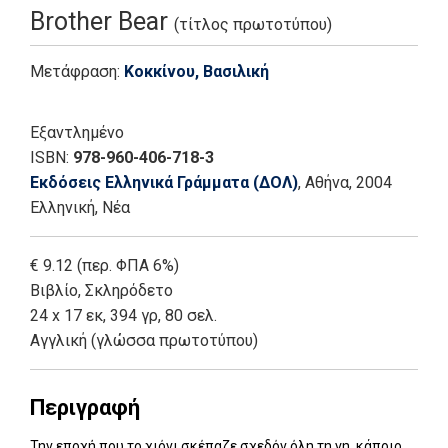
Brother Bear
(τίτλος πρωτοτύπου)
Μετάφραση:
Κοκκίνου, Βασιλική
Εξαντλημένο
ISBN:
978-960-406-718-3
Εκδόσεις Ελληνικά Γράμματα (ΔΟΛ)
, Αθήνα
, 2004
Ελληνική, Νέα
€ 9.12 (περ. ΦΠΑ 6%)
Βιβλίο
,
Σκληρόδετο
24 x 17 εκ, 394 γρ, 80 σελ.
Αγγλική (γλώσσα πρωτοτύπου)
Περιγραφή
Την εποχή που το χιόνι σκέπαζε σχεδόν όλη τη γη, κάποιο