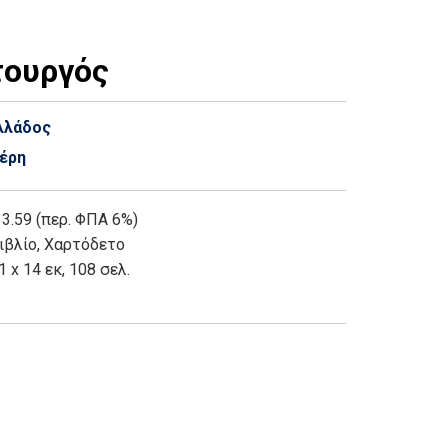
τουργός
λλάδος
ζέρη
 3.59 (περ. ΦΠΑ 6%)
ιβλίο
,
Χαρτόδετο
1 x 14 εκ, 108 σελ.