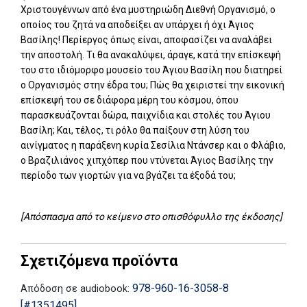
Χριστουγέννων από ένα μυστηριώδη Διεθνή Οργανισμό, ο
οποίος του ζητά να αποδείξει αν υπάρχει ή όχι Άγιος
Βασίλης! Περίεργος όπως είναι, αποφασίζει να αναλάβει
την αποστολή. Τι θα ανακαλύψει, άραγε, κατά την επίσκεψή
του στο ιδιόμορφο μουσείο του Άγιου Βασίλη που διατηρεί
ο Οργανισμός στην έδρα του; Πώς θα χειριστεί την εικονική
επίσκεψή του σε διάφορα μέρη του κόσμου, όπου
παρασκευάζονται δώρα, παιχνίδια και στολές του Άγιου
Βασίλη; Και, τέλος, τι ρόλο θα παίξουν στη λύση του
αινίγματος η παράξενη κυρία Σεσίλια Ντάνσερ και ο Φλάβιο,
ο Βραζιλιάνος χιπχόπερ που ντύνεται Άγιος Βασίλης την
περίοδο των γιορτών για να βγάζει τα έξοδά του;
[Απόσπασμα από το κείμενο στο οπισθόφυλλο της έκδοσης]
Σχετιζόμενα προϊόντα
978-960-16-3058-8
Απόδοση σε audiobook:
[#1351495]