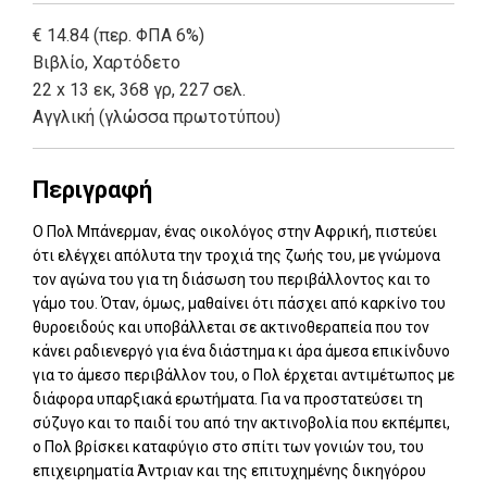
€ 14.84 (περ. ΦΠΑ 6%)
Βιβλίο
,
Χαρτόδετο
22 x 13 εκ, 368 γρ, 227 σελ.
Αγγλική (γλώσσα πρωτοτύπου)
Περιγραφή
Ο Πολ Μπάνερμαν, ένας οικολόγος στην Αφρική, πιστεύει
ότι ελέγχει απόλυτα την τροχιά της ζωής του, με γνώμονα
τον αγώνα του για τη διάσωση του περιβάλλοντος και το
γάμο του. Όταν, όμως, μαθαίνει ότι πάσχει από καρκίνο του
θυροειδούς και υποβάλλεται σε ακτινοθεραπεία που τον
κάνει ραδιενεργό για ένα διάστημα κι άρα άμεσα επικίνδυνο
για το άμεσο περιβάλλον του, ο Πολ έρχεται αντιμέτωπος με
διάφορα υπαρξιακά ερωτήματα. Για να προστατεύσει τη
σύζυγο και το παιδί του από την ακτινοβολία που εκπέμπει,
ο Πολ βρίσκει καταφύγιο στο σπίτι των γονιών του, του
επιχειρηματία Άντριαν και της επιτυχημένης δικηγόρου