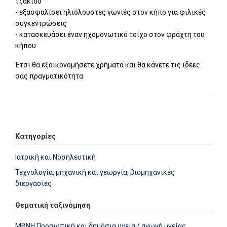
τζακιού
- εξασφαλίσει ηλιόλουστες γωνιές στον κήπο για φιλικές
συγκεντρώσεις
- κατασκευάσει έναν ηχομονωτικό τοίχο στον φράχτη του
κήπου
Έτσι θα εξοικονομήσετε χρήματα και θα κάνετε τις ιδέες
σας πραγματικότητα.
Add: 2014-01-01 00:00:00 - Upd: 2025-06-18 11:42:29
Κατηγορίες
Ιατρική και Νοσηλευτική
Τεχνολογία, μηχανική και γεωργία, βιομηχανικές
διεργασίες
Θεματική ταξινόμηση
MBNH Προσωπική και δημόσια υγεία / αγωγή υγείας