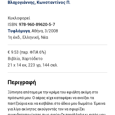
Βλαχογιάννης, Κωνσταντίνος Π.
Κυκλοφορεί
ISBN:
978-960-89620-5-7
Τυφλόμυγα
, Αθήνα
, 3/2008
1η έκδ.
,
Ελληνική, Νέα
€ 9.53 (περ. ΦΠΑ 6%)
Βιβλίο
,
Χαρτόδετο
21 x 14 εκ, 223 γρ, 144 σελ.
Περιγραφή
Ξύπνησα απότομα με την κρέμα του εφιάλτη ακόμη στο
πρόσωπό μου. Ο αέρας είχε καταφέρει να ανοίξει τα
παντζούρια και να εισβάλει στο άδειο μου δωμάτιο. Έμεινα
για λίγο ακίνητος ακούγοντάς τον να σφυρίζει
συνειδητοποιώντας πως σφύριζε παράλληλα κι εντός μου.