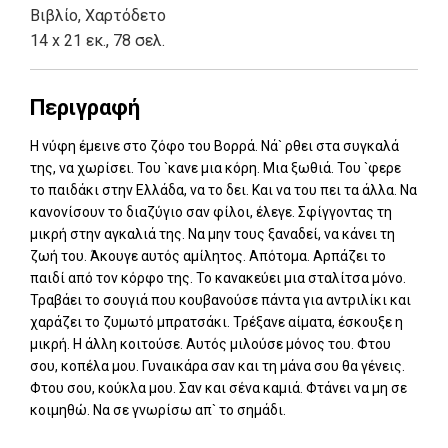
Βιβλίο
,
Χαρτόδετο
14 x 21 εκ., 78 σελ.
Περιγραφή
Η νύφη έμεινε στο ζόφο του Βορρά. Νά` ρθει στα συγκαλά
της, να χωρίσει. Του `κανε μια κόρη. Μια ξωθιά. Του `φερε
το παιδάκι στην Ελλάδα, να το δει. Και να του πει τα άλλα. Να
κανονίσουν το διαζύγιο σαν φίλοι, έλεγε. Σφίγγοντας τη
μικρή στην αγκαλιά της. Να μην τους ξαναδεί, να κάνει τη
ζωή του. Άκουγε αυτός αμίλητος. Απότομα. Αρπάζει το
παιδί από τον κόρφο της. Το κανακεύει μια σταλίτσα μόνο.
Τραβάει το σουγιά που κουβανούσε πάντα για αντριλίκι και
χαράζει το ζυμωτό μπρατσάκι. Τρέξανε αίματα, έσκουξε η
μικρή. Η άλλη κοιτούσε. Αυτός μιλούσε μόνος του. Φτου
σου, κοπέλα μου. Γυναικάρα σαν και τη μάνα σου θα γένεις.
Φτου σου, κούκλα μου. Σαν και σένα καμιά. Φτάνει να μη σε
κοιμηθώ. Να σε γνωρίσω απ` το σημάδι.