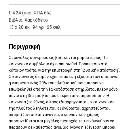
€ 4.24 (περ. ΦΠΑ 6%)
Βιβλίο
,
Χαρτόδετο
13 x 20 εκ., 94 γρ., 65 σελ.
Περιγραφή
Οι μεγάλες συγκρούσεις βρίσκονται μπροστά μας. Το
κοινωνικό συμβόλαιο έχει ακυρωθεί. Πρόκειται κατά
κάποιον τρόπο, για την επιστροφή στη `φυσική κατάσταση`.
Ο κοινωνικός δεσμός έχει σπάσει, η εξουσία των αποπάνω,
η ευημερία ενός 20% του πληθυσμού που μπορεί να
επωφεληθεί από τη νέα κατάσταση στηρίζεται πλέον μόνο
πάνω στη βία, μια βία που στερείται νομιμοποίησης. Η
κοινωνία (το έθνος, ο λαός) διαρρηγνύεται, ο κοινωνικός
της πλούτος λεηλατείται, οι άνθρωποι αχρηστεύονται,
σκορπίζονται και χάνονται, ο κοινωνικός χώρος
αποσυντίθεται και μεγάλες περιοχές του κινδυνεύουν να
περάσουν σε καθεστώς ανομίας. Μόνο η εξέγερση μπορεί