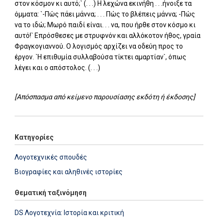
στον κόσμον κι αυτό;` (. . .) Η λεχώνα εκινήθη . . .ήνοιξε τα
όμματα: `-Πώς πάει μάννα; . . . Πώς το βλέπεις μάννα; -Πώς
να το ιδώ; Μωρό παιδί είναι. . . να, που ήρθε στον κόσμο κι
αυτό!` Επρόσθεσες με στρυφνόν και αλλόκοτον ήθος, γραία
Φραγκογιαννού. Ο λογισμός αρχίζει να οδεύη προς το
έργον. `Η επιθυμία συλλαβούσα τίκτει αμαρτίαν`, όπως
λέγει και ο απόστολος. (. . .)
[Απόσπασμα από κείμενο παρουσίασης εκδότη ή έκδοσης]
Κατηγορίες
Λογοτεχνικές σπουδές
Βιογραφίες και αληθινές ιστορίες
Θεματική ταξινόμηση
DS Λογοτεχνία: Ιστορία και κριτική