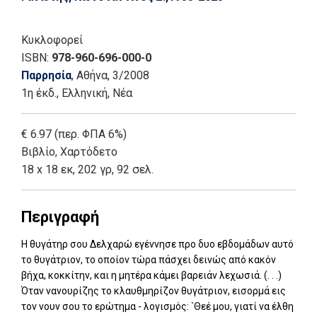
Κυκλοφορεί
ISBN:
978-960-696-000-0
Παρρησία
, Αθήνα
, 3/2008
1η έκδ.
,
Ελληνική, Νέα
€ 6.97 (περ. ΦΠΑ 6%)
Βιβλίο
,
Χαρτόδετο
18 x 18 εκ, 202 γρ, 92 σελ.
Περιγραφή
Η θυγάτηρ σου Δελχαρώ εγέννησε προ δυο εβδομάδων αυτό
το θυγάτριον, το οποίον τώρα πάσχει δεινώς από κακόν
βήχα, κοκκίτην, και η μητέρα κάμει βαρειάν λεχωσιά. (. . .)
Όταν νανουρίζης το κλαυθμηρίζον θυγάτριον, εισορμά εις
τον νουν σου το ερώτημα - λογισμός: `Θεέ μου, γιατί να έλθη