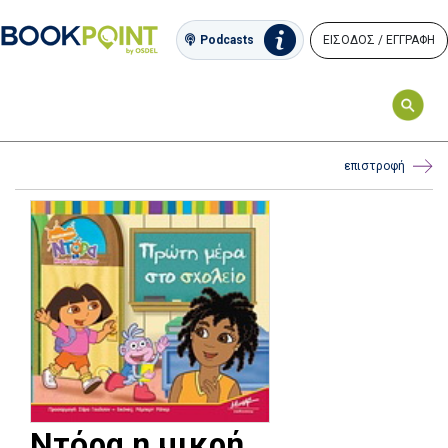
ΕΙΣΟΔΟΣ / ΕΓΓΡΑΦΗ
Podcasts
επιστροφή
Ντόρα η μικρή