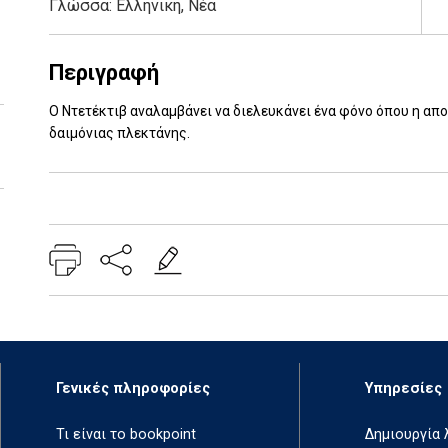
Γλώσσα:
Ελληνική, Νέα
Περιγραφή
Ο Ντετέκτιβ αναλαμβάνει να διελευκάνει ένα φόνο όπου η απ
δαιμόνιας πλεκτάνης.
Add: 2014-01-01 00:00:00 - Upd: 2021-07-22 14:52:16
Γενικές πληροφορίες
Υπηρεσίες
Τι είναι το bookpoint
Δημιουργία