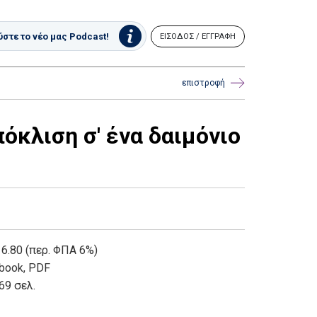
στε το νέο μας Podcast!
ΕΙΣΟΔΟΣ / ΕΓΓΡΑΦΗ
επιστροφή
όκλιση σ' ένα δαιμόνιο
 6.80 (περ. ΦΠΑ 6%)
book
,
PDF
69 σελ.