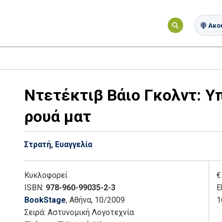
Ακού
Ντετέκτιβ Βάιο Γκολντ: Υπ
ρουά ματ
Στρατή, Ευαγγελία
Κυκλοφορεί
€
ISBN:
978-960-99035-2-3
E
BookStage
, Αθήνα
, 10/2009
1
Σειρά:
Αστυνομική Λογοτεχνία