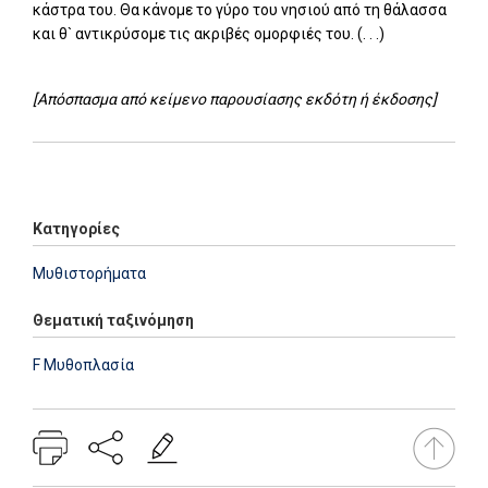
κάστρα του. Θα κάνομε το γύρο του νησιού από τη θάλασσα
και θ` αντικρύσομε τις ακριβές ομορφιές του. (. . .)
[Απόσπασμα από κείμενο παρουσίασης εκδότη ή έκδοσης]
Add: 2014-01-01 00:00:00 - Upd: 2021-12-03 14:00:29
Κατηγορίες
Μυθιστορήματα
Θεματική ταξινόμηση
F Μυθοπλασία