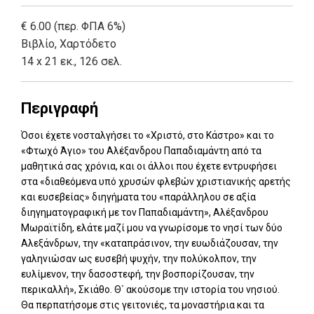
€ 6.00 (περ. ΦΠΑ 6%)
Βιβλίο
,
Χαρτόδετο
14 x 21 εκ., 126 σελ.
Περιγραφή
Όσοι έχετε νοσταλγήσει το «Χριστό, στο Κάστρο» και το
«Φτωχό Άγιο» του Αλέξανδρου Παπαδιαμάντη από τα
μαθητικά σας χρόνια, και οι άλλοι που έχετε εντρυφήσει
στα «διαθεόμενα υπό χρυσών φλεβών χριστιανικής αρετής
και ευσεβείας» διηγήματα του «παράλληλου σε αξία
διηγηματογραφική με τον Παπαδιαμάντη», Αλέξανδρου
Μωραϊτίδη, ελάτε μαζί μου να γνωρίσομε το νησί των δύο
Αλεξάνδρων, την «καταπράσινον, την ευωδιάζουσαν, την
γαληνιώσαν ως ευσεβή ψυχήν, την πολύκολπον, την
ευλίμενον, την δασοστεφή, την βοσπορίζουσαν, την
περικαλλή», Σκιάθο. Θ` ακούσομε την ιστορία του νησιού.
Θα περπατήσομε στις γειτονιές, τα μοναστήρια και τα