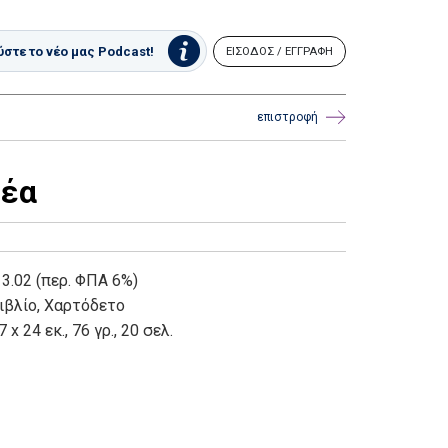
στε το νέο μας Podcast!
ΕΙΣΟΔΟΣ / ΕΓΓΡΑΦΗ
επιστροφή
ρέα
 3.02 (περ. ΦΠΑ 6%)
ιβλίο
,
Χαρτόδετο
7 x 24 εκ., 76 γρ., 20 σελ.