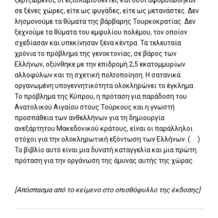
ξεριζωμένοι, οι εξισλαμισθέντες και όσοι αφομοιώθηκαν
σε ξένες χώρες, είτε ως φυγάδες, είτε ως μετανάστες. Δεν
λησμονούμε τα θύματα της βάρβαρης Τουρκοκρατίας. Δεν
ξεχνούμε τα θύματα του εμφυλίου πολέμου, τον οποίον
σχεδίασαν και υπεκίνησαν ξένα κέντρα. Τα τελευταία
χρόνια το πρόβλημα της γενοκτονίας, σε βάρος των
Ελλήνων, οξύνθηκε με την επιδρομή 2,5 εκατομμυρίων
αλλοφύλων και τη σχετική πολτοποίηση. Η σατανικά
οργανωμένη υπογεννητικότητα ολοκληρώνει το έγκλημα.
Το πρόβλημα της Κύπρου, η πρόταση για παράδοση του
Ανατολικού Αιγαίου στους Τούρκους και η γνωστή
προσπάθεια των ανθελλήνων για τη δημιουργία
ανεξάρτητου Μακεδονικού κράτους, είναι οι παράλληλοι
στόχοι για την ολοκληρωτική εξόντωση των Ελλήνων. (. . .)
Το βιβλίο αυτό είναι μια δυνατή καταγγελία και μια πρώτη
πρόταση για την οργάνωση της άμυνας αυτής της χώρας.
[Απόσπασμα από το κείμενο στο οπισθόφυλλο της έκδοσης]